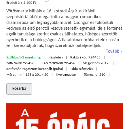
Eredeti ár:
1 100 Ft
Vörösmarty Mihály a 16. századi Árgírus királyfi
széphistóriájából megalkotta a magyar romantikus
drámairodalom legnagyobb művét. Csongor és földöntúli
kedvese az első perctől kezdve szeretik egymást, de a történet
egyik tanulsága szerint csak az állhatatos, hűséges szeretők
nyerhetik el a boldogságot. A fiataloknak próbatételek során
kell keresztüljutniuk, hogy szerelmük beteljesedjék.
Tovább
Szállítás:
1-2 munkanap
Készleten
Raktári kód:
724435
ISBN:
9630795456
EAN:
9789630795456
Megjelenés:
2012.
Kötésmód:
ragasztott kartonált (puha)
Oldalszám:
284
Méret [mm]:
123 x 201 x 20
Nyelv:
magyar
Tömeg [g]:
210
kosárba