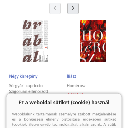
Négy kisregény
Íliász
Sörgyári capriccio -
Homérosz
Szigorúan ellenőrzött
4 124 Ft
vonatok - Táncórák
Eredeti ár:
5 499 Ft
Ez a weboldal sütiket (cookie) használ
idősebbeknek és
haladóknak - Bambini di
Weboldalunk tartalmának személyre szabott megjelenítése
Praga 1947
kosárba
és a böngészési élmény biztosítása érdekében sütiket
Bohumil Hrabal
(cookie), illetve egyéb technológiákat alkalmazunk. A sütik