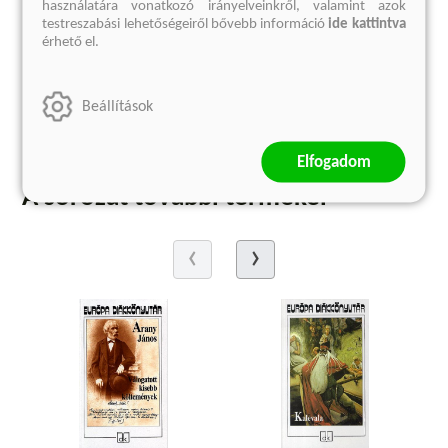
használatára vonatkozó irányelveinkről, valamint azok
2 624 Ft
testreszabási lehetőségeiről bővebb információ
ide kattintva
Korábbi ár:
1 999 Ft
érhető el.
Eredeti ár:
3 499 Ft
Beállítások
kosárba
Elfogadom
A sorozat további termékei