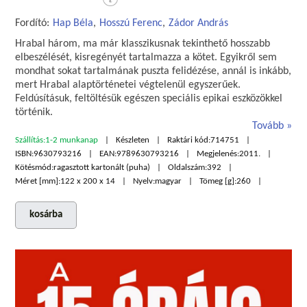
Fordító:
Hap Béla
,
Hosszú Ferenc
,
Zádor András
Hrabal három, ma már klasszikusnak tekinthető hosszabb
elbeszélését, kisregényét tartalmazza a kötet. Egyikről sem
mondhat sokat tartalmának puszta felidézése, annál is inkább,
mert Hrabal alaptörténetei végtelenül egyszerűek.
Feldúsításuk, feltöltésük egészen speciális epikai eszközökkel
történik.
Tovább
Szállítás:
1-2 munkanap
Készleten
Raktári kód:
714751
ISBN:
9630793216
EAN:
9789630793216
Megjelenés:
2011.
Kötésmód:
ragasztott kartonált (puha)
Oldalszám:
392
Méret [mm]:
122 x 200 x 14
Nyelv:
magyar
Tömeg [g]:
260
kosárba