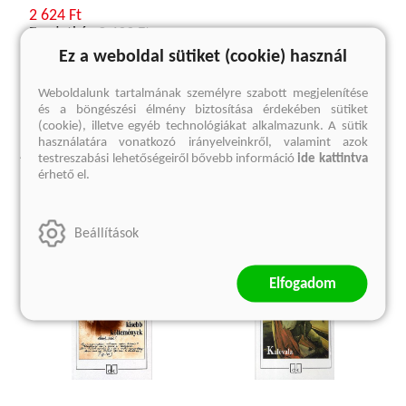
2 624 Ft
Eredeti ár:
3 499 Ft
Ez a weboldal sütiket (cookie) használ
kosárba
Weboldalunk tartalmának személyre szabott megjelenítése
és a böngészési élmény biztosítása érdekében sütiket
(cookie), illetve egyéb technológiákat alkalmazunk. A sütik
használatára vonatkozó irányelveinkről, valamint azok
A sorozat további termékei
testreszabási lehetőségeiről bővebb információ
ide kattintva
érhető el.
Beállítások
Elfogadom