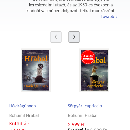
kereskedelmi utazó, és az 1950-es években a
kladnói vasműben dolgozott fizikai munkásként.
Tovább
Hóvirágünnep
Sörgyári capriccio
Bohumil Hrabal
Bohumil Hrabal
Kötött ár:
2 999 Ft