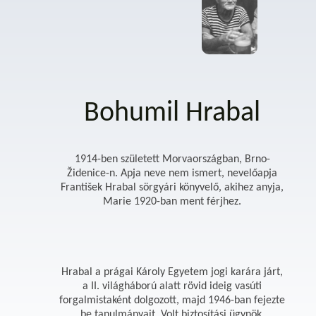
Bohumil Hrabal
1914-ben született Morvaországban, Brno-
Židenice-n. Apja neve nem ismert, nevelőapja
František Hrabal sörgyári könyvelő, akihez anyja,
Marie 1920-ban ment férjhez.
Hrabal a prágai Károly Egyetem jogi karára járt,
a II. világháború alatt rövid ideig vasúti
forgalmistaként dolgozott, majd 1946-ban fejezte
be tanulmányait. Volt biztosítási ügynök,