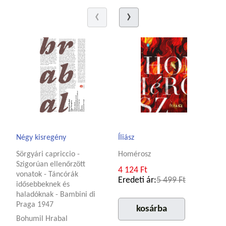
Négy kisregény
Íliász
Sörgyári capriccio -
Homérosz
Szigorúan ellenőrzött
4 124 Ft
vonatok - Táncórák
Eredeti ár:
5 499 Ft
idősebbeknek és
haladóknak - Bambini di
Praga 1947
kosárba
Bohumil Hrabal