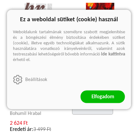
Ez a weboldal sütiket (cookie) használ
Weboldalunk tartalmának személyre szabott megjelenítése
és a böngészési élmény biztosítása érdekében sütiket
(cookie), illetve egyéb technológiákat alkalmazunk. A sütik
használatára vonatkozó irányelveinkről, valamint azok
testreszabási lehetőségeiről bővebb információ
ide kattintva
érhető el.
Négy kisregény
Íliász
Sörgyári capriccio -
Homérosz
Beállítások
Szigorúan ellenőrzött
4 124 Ft
vonatok - Táncórák
Eredeti ár:
5 499 Ft
idősebbeknek és
Elfogadom
haladóknak - Bambini di
Praga 1947
kosárba
Bohumil Hrabal
2 624 Ft
Eredeti ár:
3 499 Ft