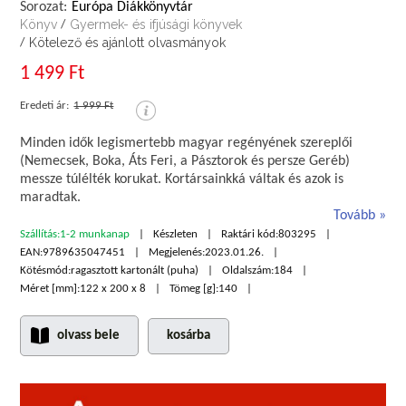
Sorozat:
Európa Diákkönyvtár
Könyv
Gyermek- és ifjúsági könyvek
/
Kötelező és ajánlott olvasmányok
/
1 499 Ft
Eredeti ár:
1 999 Ft
Minden idők legismertebb magyar regényének szereplői
(Nemecsek, Boka, Áts Feri, a Pásztorok és persze Geréb)
messze túlélték korukat. Kortársainkká váltak és azok is
maradtak.
Tovább
Szállítás:
1-2 munkanap
Készleten
Raktári kód:
803295
EAN:
9789635047451
Megjelenés:
2023.01.26.
Kötésmód:
ragasztott kartonált (puha)
Oldalszám:
184
Méret [mm]:
122 x 200 x 8
Tömeg [g]:
140
olvass bele
kosárba