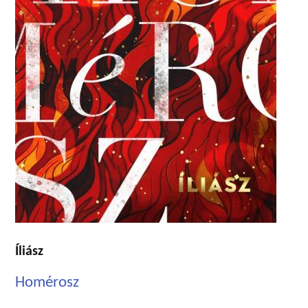
Íliász
Homérosz