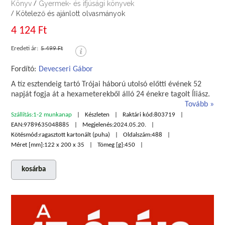
Könyv
Gyermek- és ifjúsági könyvek
/
Kötelező és ajánlott olvasmányok
/
4 124 Ft
Eredeti ár:
5 499 Ft
Fordító:
Devecseri Gábor
A tíz esztendeig tartó Trójai háború utolsó előtti évének 52
napját fogja át a hexameterekből álló 24 énekre tagolt Íliász.
Tovább
Szállítás:
1-2 munkanap
Készleten
Raktári kód:
803719
EAN:
9789635048885
Megjelenés:
2024.05.20.
Kötésmód:
ragasztott kartonált (puha)
Oldalszám:
488
Méret [mm]:
122 x 200 x 35
Tömeg [g]:
450
kosárba