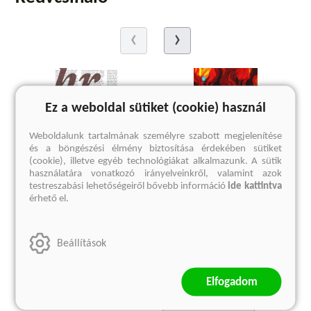
Ez a weboldal sütiket (cookie) használ
Weboldalunk tartalmának személyre szabott megjelenítése
és a böngészési élmény biztosítása érdekében sütiket
(cookie), illetve egyéb technológiákat alkalmazunk. A sütik
használatára vonatkozó irányelveinkről, valamint azok
testreszabási lehetőségeiről bővebb információ
ide kattintva
érhető el.
Négy kisregény
Íliász
Sörgyári capriccio -
Homérosz
Szigorúan ellenőrzött
Beállítások
4 124 Ft
vonatok - Táncórák
Eredeti ár:
5 499 Ft
idősebbeknek és
Elfogadom
haladóknak - Bambini di
Praga 1947
kosárba