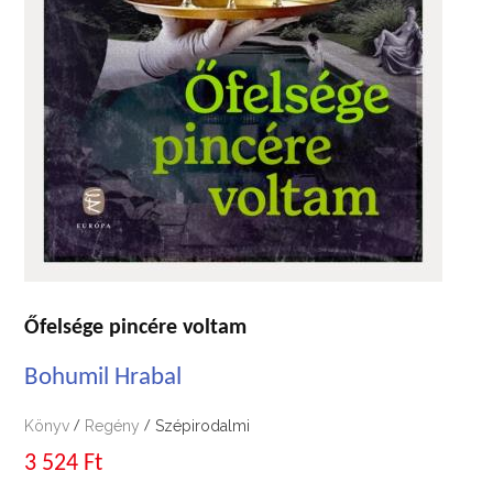
Őfelsége pincére voltam
Bohumil Hrabal
Könyv
Regény
Szépirodalmi
/
/
3 524 Ft