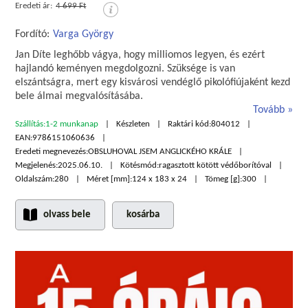
Eredeti ár:
4 699 Ft
Fordító:
Varga György
Jan Díte leghőbb vágya, hogy milliomos legyen, és ezért
hajlandó keményen megdolgozni. Szüksége is van
elszántságra, mert egy kisvárosi vendéglő pikolófiújaként kezd
bele álmai megvalósításába.
Tovább
Szállítás:
1-2 munkanap
Készleten
Raktári kód:
804012
EAN:
9786151060636
Eredeti megnevezés:
OBSLUHOVAL JSEM ANGLICKÉHO KRÁLE
Megjelenés:
2025.06.10.
Kötésmód:
ragasztott kötött védőborítóval
Oldalszám:
280
Méret [mm]:
124 x 183 x 24
Tömeg [g]:
300
olvass bele
kosárba