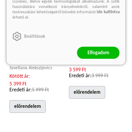
(cookie), illetve egyéb technológiákat alkalmazunk. A sütik
használatára vonatkozó irányelveinkről, valamint azok
testreszabási lehetőségeiről bővebb információ
ide kattintva
érhető el.
Beállítások
Utolsó tanúk
Madonna prémkabátban
Elfogadom
Gyermekként a második
Sabahattin Ali
világháborúban
Kötött ár:
Szvetlana Alekszijevics
3 599 Ft
Eredeti ár:
3 999 Ft
Kötött ár:
5 399 Ft
Eredeti ár:
5 999 Ft
előrendelem
előrendelem