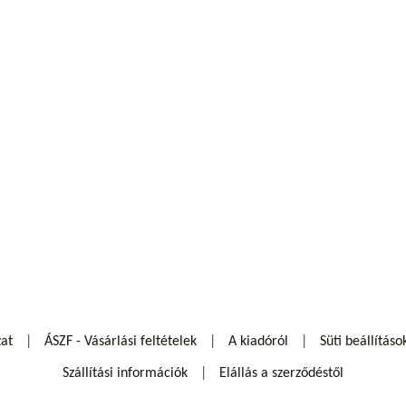
zat
ÁSZF - Vásárlási feltételek
A kiadóról
Süti beállításo
Szállítási információk
Elállás a szerződéstől