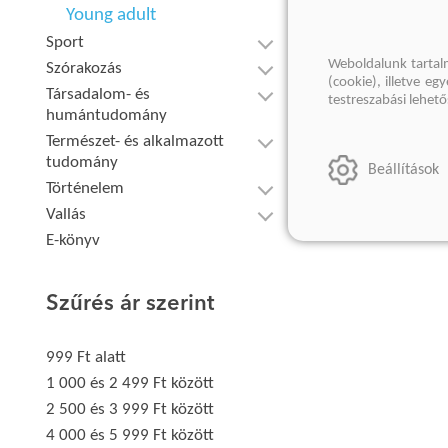
Young adult
Sport
Weboldalunk tartal
Szórakozás
(cookie), illetve e
Társadalom- és
testreszabási lehet
humántudomány
Természet- és alkalmazott
tudomány
Beállítások
Történelem
Vallás
E-könyv
Szűrés ár szerint
999 Ft alatt
1 000 és 2 499 Ft között
2 500 és 3 999 Ft között
4 000 és 5 999 Ft között