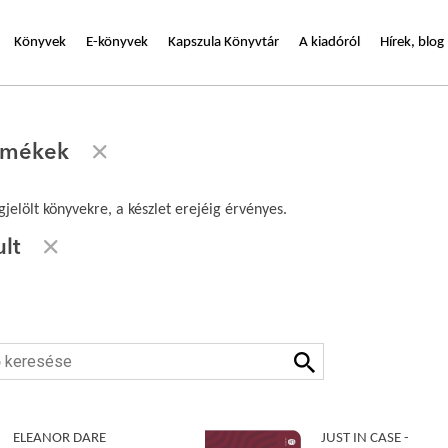
Könyvek
E-könyvek
Kapszula Könyvtár
A kiadóról
Hírek, blog
ermékek
jelölt könyvekre, a készlet erejéig érvényes.
lt
ELEANOR DARE
JUST IN CASE -