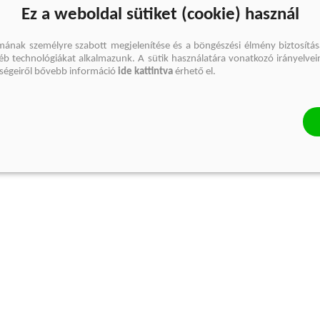
Ez a weboldal sütiket (cookie) használ
mának személyre szabott megjelenítése és a böngészési élmény biztosítás
gyéb technológiákat alkalmazunk. A sütik használatára vonatkozó irányelvei
őségeiről bővebb információ
ide kattintva
érhető el.