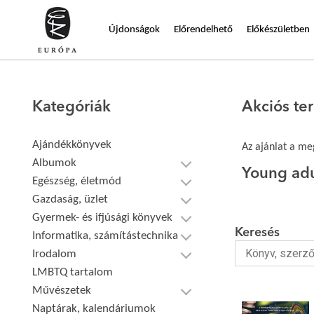
Újdonságok
Előrendelhető
Előkészületben
Kategóriák
Akciós t
Ajándékkönyvek
Az ajánlat a meg
Albumok
Young adu
Egészség, életmód
Gazdaság, üzlet
Gyermek- és ifjúsági könyvek
Keresés
Informatika, számítástechnika
Irodalom
LMBTQ tartalom
Művészetek
Naptárak, kalendáriumok