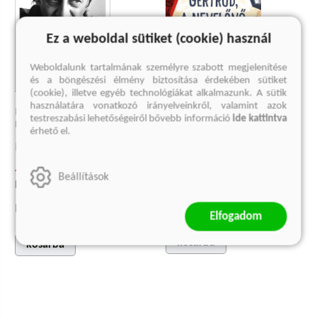
Ez a weboldal sütiket (cookie) használ
Weboldalunk tartalmának személyre szabott megjelenítése
és a böngészési élmény biztosítása érdekében sütiket
(cookie), illetve egyéb technológiákat alkalmazunk. A sütik
használatára vonatkozó irányelveinkről, valamint azok
MUCSI ZOLTÁN - BÉRCZES
testreszabási lehetőségeiről bővebb információ
ide kattintva
GERTRUD, A NEVELŐNŐ
LÁSZLÓ BESZÉLGETŐKÖNYVE
érhető el.
Stephen Butler Leacock
Bérczes László
2 024 Ft
4 499 Ft
Beállítások
Korábbi ár:
999 Ft
Korábbi ár:
1 999 Ft
Eredeti ár:
2 699 Ft
Eredeti ár:
5 999 Ft
Elfogadom
kosárba
kosárba