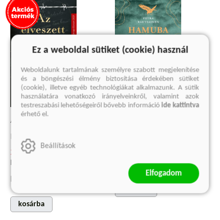
Ez a weboldal sütiket (cookie) használ
Weboldalunk tartalmának személyre szabott megjelenítése
és a böngészési élmény biztosítása érdekében sütiket
(cookie), illetve egyéb technológiákat alkalmazunk. A sütik
használatára vonatkozó irányelveinkről, valamint azok
testreszabási lehetőségeiről bővebb információ
ide kattintva
HAMUBA RAJZOLT FÖLD
érhető el.
AZ ELVESZETT KENYÉR
Petra Rautiainen
3 449 Ft
Edith Bruck
Beállítások
Korábbi ár:
2 759 Ft
2 849 Ft
Korábbi ár:
1 900 Ft
Eredeti ár:
4 599 Ft
Elfogadom
Eredeti ár:
3 799 Ft
kosárba
kosárba