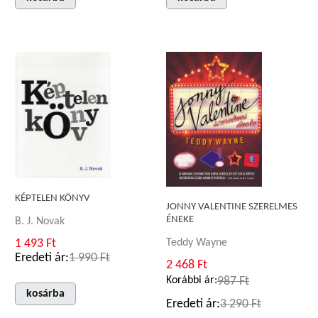
KÉPTELEN KÖNYV
JONNY VALENTINE SZERELMES
ÉNEKE
B. J. Novak
1 493 Ft
Teddy Wayne
Eredeti ár:
1 990 Ft
2 468 Ft
Korábbi ár:
987 Ft
kosárba
Eredeti ár:
3 290 Ft