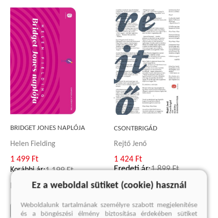
BRIDGET JONES NAPLÓJA
CSONTBRIGÁD
Helen Fielding
Rejtő Jenő
1 499 Ft
1 424 Ft
Eredeti ár:
1 899 Ft
Korábbi ár:
1 199 Ft
Ez a weboldal sütiket (cookie) használ
Eredeti ár:
1 999 Ft
kosárba
Weboldalunk tartalmának személyre szabott megjelenítése
kosárba
és a böngészési élmény biztosítása érdekében sütiket