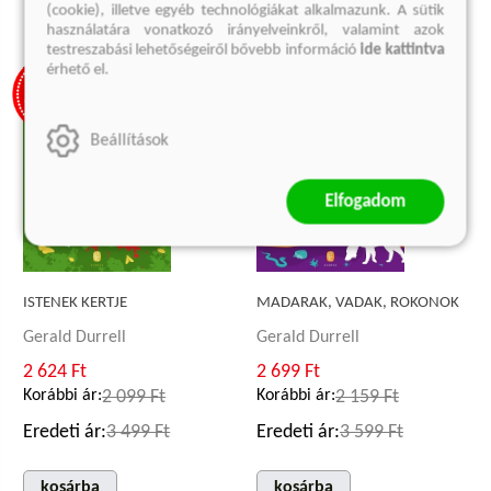
(cookie), illetve egyéb technológiákat alkalmazunk. A sütik
használatára vonatkozó irányelveinkről, valamint azok
testreszabási lehetőségeiről bővebb információ
ide kattintva
érhető el.
Beállítások
Elfogadom
ISTENEK KERTJE
MADARAK, VADAK, ROKONOK
Gerald Durrell
Gerald Durrell
2 624 Ft
2 699 Ft
Korábbi ár:
2 099 Ft
Korábbi ár:
2 159 Ft
Eredeti ár:
3 499 Ft
Eredeti ár:
3 599 Ft
kosárba
kosárba