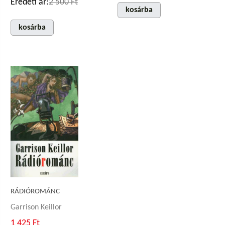
Eredeti ár:
2 500 Ft
kosárba
kosárba
RÁDIÓROMÁNC
Garrison Keillor
1 425 Ft