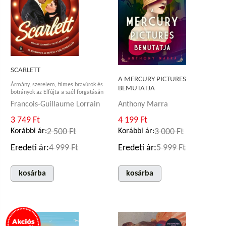
SCARLETT
A MERCURY PICTURES
Ármány, szerelem, filmes bravúrok és
BEMUTATJA
botrányok az Elfújta a szél forgatásán
Anthony Marra
Francois-Guillaume Lorrain
4 199 Ft
3 749 Ft
Korábbi ár:
3 000 Ft
Korábbi ár:
2 500 Ft
Eredeti ár:
5 999 Ft
Eredeti ár:
4 999 Ft
kosárba
kosárba