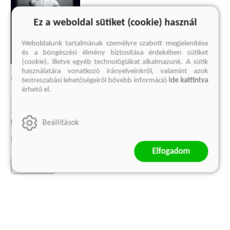
Ez a weboldal sütiket (cookie) használ
Weboldalunk tartalmának személyre szabott megjelenítése
és a böngészési élmény biztosítása érdekében sütiket
(cookie), illetve egyéb technológiákat alkalmazunk. A sütik
használatára vonatkozó irányelveinkről, valamint azok
RUDOLF NUREYEV
testreszabási lehetőségeiről bővebb információ
ide kattintva
érhető el.
Julie Kavanagh
5 993 Ft
Korábbi ár:
1 499 Ft
Beállítások
Eredeti ár:
7 990 Ft
Elfogadom
kosárba