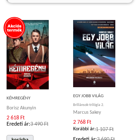
EGY JOBB VILÁG
KÉMREGÉNY
Briliánsok-trilógia 2.
Borisz Akunyin
Marcus Sakey
2 618 Ft
2 768 Ft
Eredeti ár:
3 490 Ft
Korábbi ár:
1 107 Ft
Eredeti ár:
3 690 Ft
kosárba