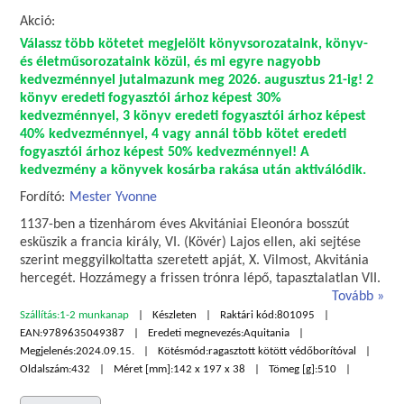
Akció:
Válassz több kötetet megjelölt könyvsorozataink, könyv-
és életműsorozataink közül, és mi egyre nagyobb
kedvezménnyel jutalmazunk meg 2026. augusztus 21-ig! 2
könyv eredeti fogyasztói árhoz képest 30%
kedvezménnyel, 3 könyv eredeti fogyasztói árhoz képest
40% kedvezménnyel, 4 vagy annál több kötet eredeti
fogyasztói árhoz képest 50% kedvezménnyel! A
kedvezmény a könyvek kosárba rakása után aktiválódik.
Fordító:
Mester Yvonne
1137-ben a tizenhárom éves Akvitániai Eleonóra bosszút
esküszik a francia király, VI. (Kövér) Lajos ellen, aki sejtése
szerint meggyilkoltatta szeretett apját, X. Vilmost, Akvitánia
hercegét. Hozzámegy a frissen trónra lépő, tapasztalatlan VII.
Tovább
Szállítás:
1-2 munkanap
Készleten
Raktári kód:
801095
EAN:
9789635049387
Eredeti megnevezés:
Aquitania
Megjelenés:
2024.09.15.
Kötésmód:
ragasztott kötött védőborítóval
Oldalszám:
432
Méret [mm]:
142 x 197 x 38
Tömeg [g]:
510