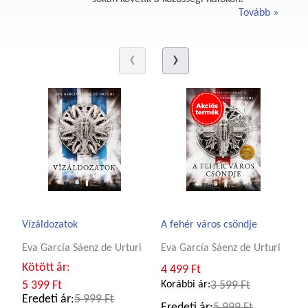
Tovább
Vízáldozatok
A fehér város csöndje
Eva García Sáenz de Urturi
Eva García Sáenz de Urturi
Kötött ár:
4 499 Ft
5 399 Ft
Korábbi ár:
3 599 Ft
Eredeti ár:
5 999 Ft
Eredeti ár:
5 999 Ft