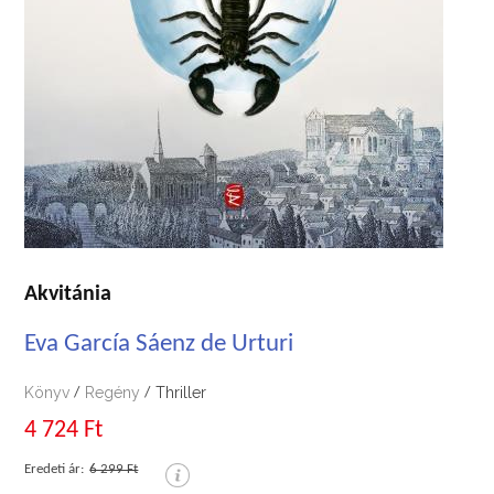
Akvitánia
Eva García Sáenz de Urturi
Könyv
Regény
Thriller
/
/
4 724 Ft
Eredeti ár:
6 299 Ft