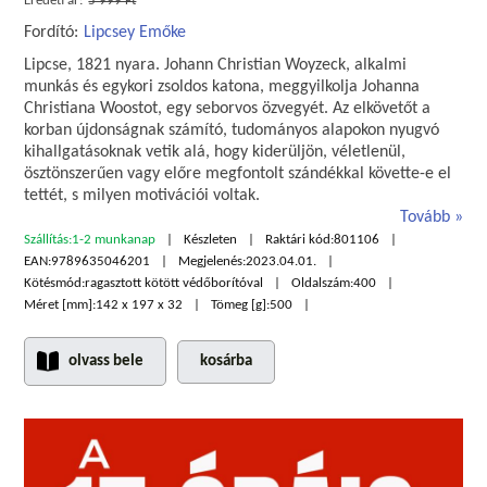
Eredeti ár:
5 999 Ft
Fordító:
Lipcsey Emőke
Lipcse, 1821 nyara. Johann Christian Woyzeck, alkalmi
munkás és egykori zsoldos katona, meggyilkolja Johanna
Christiana Woostot, egy seborvos özvegyét. Az elkövetőt a
korban újdonságnak számító, tudományos alapokon nyugvó
kihallgatásoknak vetik alá, hogy kiderüljön, véletlenül,
ösztönszerűen vagy előre megfontolt szándékkal követte-e el
tettét, s milyen motivációi voltak.
Tovább
Szállítás:
1-2 munkanap
Készleten
Raktári kód:
801106
EAN:
9789635046201
Megjelenés:
2023.04.01.
Kötésmód:
ragasztott kötött védőborítóval
Oldalszám:
400
Méret [mm]:
142 x 197 x 32
Tömeg [g]:
500
olvass bele
kosárba