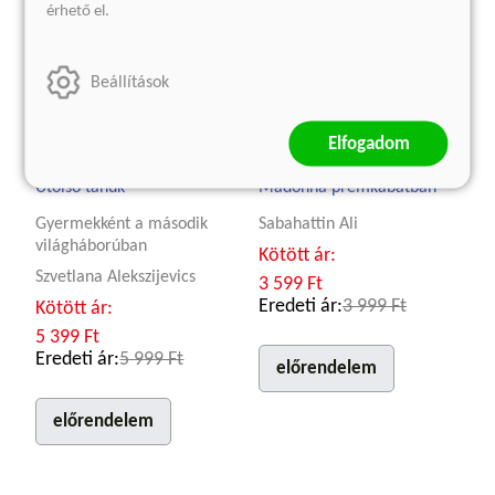
érhető el.
Beállítások
Elfogadom
Utolsó tanúk
Madonna prémkabátban
Gyermekként a második
Sabahattin Ali
világháborúban
Kötött ár:
Szvetlana Alekszijevics
3 599 Ft
Eredeti ár:
3 999 Ft
Kötött ár:
5 399 Ft
Eredeti ár:
5 999 Ft
előrendelem
előrendelem