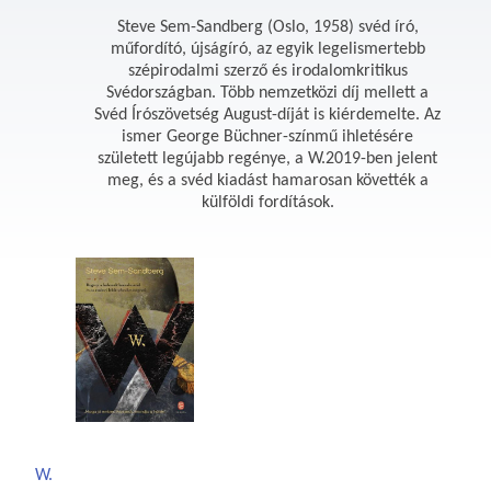
Steve Sem-Sandberg (Oslo, 1958) svéd író,
műfordító, újságíró, az egyik legelismertebb
szépirodalmi szerző és irodalomkritikus
Svédországban. Több nemzetközi díj mellett a
Svéd Írószövetség August-díját is kiérdemelte. Az
ismer George Büchner-színmű ihletésére
született legújabb regénye, a W.2019-ben jelent
meg, és a svéd kiadást hamarosan követték a
külföldi fordítások.
W.