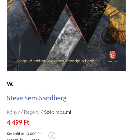
W.
Steve Sem-Sandberg
Könyv
Regény
Szépirodalmi
/
/
4 499 Ft
Korábbi ár:
3 000 Ft