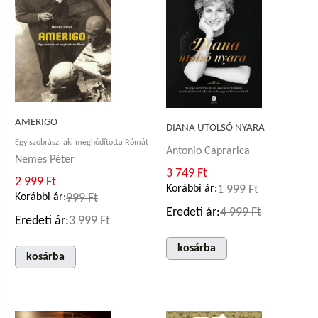
AMERIGO
DIANA UTOLSÓ NYARA
Egy szobrász, aki meghódította Rómát
Antonio Caprarica
Nemes Péter
3 749 Ft
2 999 Ft
Korábbi ár:
1 999 Ft
Korábbi ár:
999 Ft
Eredeti ár:
4 999 Ft
Eredeti ár:
3 999 Ft
kosárba
kosárba