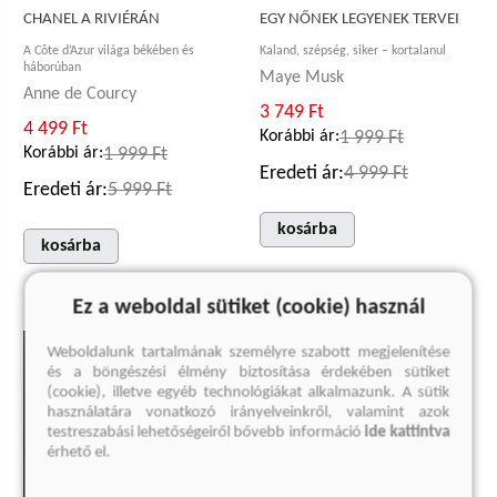
CHANEL A RIVIÉRÁN
EGY NŐNEK LEGYENEK TERVEI
A Côte d’Azur világa békében és
Kaland, szépség, siker – kortalanul
háborúban
Maye Musk
Anne de Courcy
3 749 Ft
4 499 Ft
Korábbi ár:
1 999 Ft
Korábbi ár:
1 999 Ft
Eredeti ár:
4 999 Ft
Eredeti ár:
5 999 Ft
kosárba
kosárba
Ez a weboldal sütiket (cookie) használ
Weboldalunk tartalmának személyre szabott megjelenítése
és a böngészési élmény biztosítása érdekében sütiket
(cookie), illetve egyéb technológiákat alkalmazunk. A sütik
használatára vonatkozó irányelveinkről, valamint azok
testreszabási lehetőségeiről bővebb információ
ide kattintva
érhető el.