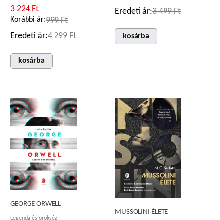
3 224 Ft
Eredeti ár:
3 499 Ft
Korábbi ár:
999 Ft
Eredeti ár:
4 299 Ft
kosárba
kosárba
GEORGE ORWELL
MUSSOLINI ÉLETE
Legenda és örökség