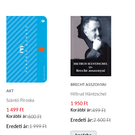
BRECHT ASSZONYAI
AKT
Hiltrud Häntzschel
Szántó Piroska
1 950 Ft
1 499 Ft
Korábbi ár:
499 Ft
Korábbi ár:
600 Ft
Eredeti ár:
2 600 Ft
Eredeti ár:
1 999 Ft