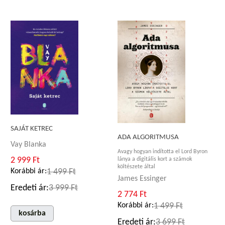
SAJÁT KETREC
ADA ALGORITMUSA
Vay Blanka
Avagy hogyan indította el Lord Byron
2 999 Ft
lánya a digitális kort a számok
költészete által
Korábbi ár:
1 499 Ft
James Essinger
Eredeti ár:
3 999 Ft
2 774 Ft
Korábbi ár:
1 499 Ft
kosárba
Eredeti ár:
3 699 Ft