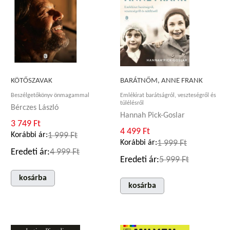
KÖTŐSZAVAK
BARÁTNŐM, ANNE FRANK
Beszélgetőkönyv önmagammal
Emlékirat barátságról, veszteségről és
túlélésről
Bérczes László
Hannah Pick-Goslar
3 749 Ft
4 499 Ft
Korábbi ár:
1 999 Ft
Korábbi ár:
1 999 Ft
Eredeti ár:
4 999 Ft
Eredeti ár:
5 999 Ft
kosárba
kosárba