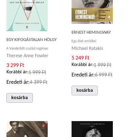
ERNEST HEMINGWAY
EGY KIFOGÁSTALAN HÖLGY
Egy élet emlékei
Michael Katakis
A Vanderbilt család regénye
Therese Anne Fowler
5 249 Ft
Korábbi ár:
1 999 Ft
3 299 Ft
Korábbi ár:
1 999 Ft
Eredeti ár:
6 999 Ft
Eredeti ár:
4 399 Ft
kosárba
kosárba