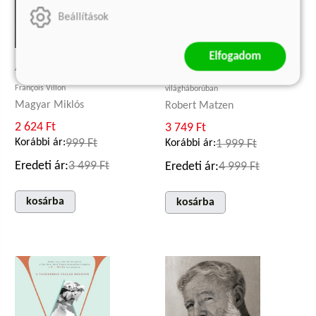
Beállítások
Elfogadom
A HOLLAND LÁNY
AZ AKASZTÓFA ÁRNYÉKÁBAN
Audrey Hepburn a második
François Villon
világháborúban
Magyar Miklós
Robert Matzen
2 624 Ft
3 749 Ft
Korábbi ár:
999 Ft
Korábbi ár:
1 999 Ft
Eredeti ár:
3 499 Ft
Eredeti ár:
4 999 Ft
kosárba
kosárba