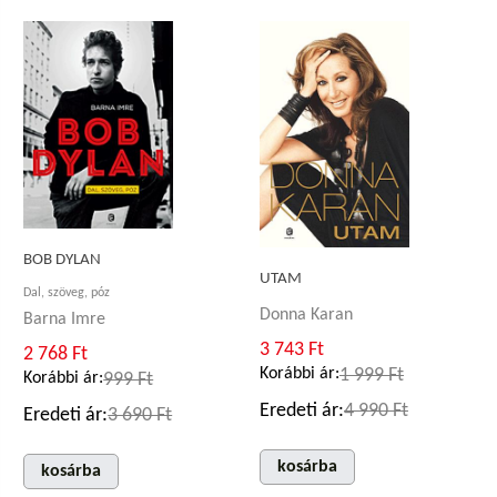
BOB DYLAN
UTAM
Dal, szöveg, póz
Donna Karan
Barna Imre
3 743 Ft
2 768 Ft
Korábbi ár:
1 999 Ft
Korábbi ár:
999 Ft
Eredeti ár:
4 990 Ft
Eredeti ár:
3 690 Ft
kosárba
kosárba