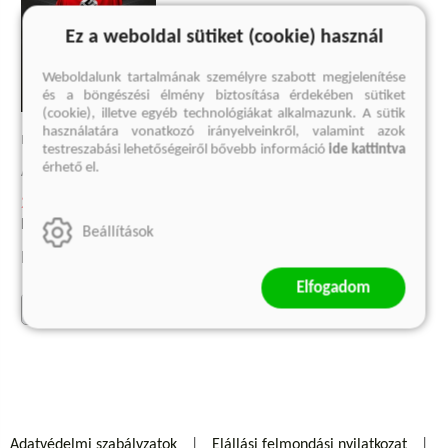
Ez a weboldal sütiket (cookie) használ
Weboldalunk tartalmának személyre szabott megjelenítése
és a böngészési élmény biztosítása érdekében sütiket
(cookie), illetve egyéb technológiákat alkalmazunk. A sütik
használatára vonatkozó irányelveinkről, valamint azok
HITLER LOVAI
testreszabási lehetőségeiről bővebb információ
ide kattintva
érhető el.
Arthur Brand
2 699 Ft
Korábbi ár:
1 499 Ft
Beállítások
Eredeti ár:
3 599 Ft
Elfogadom
kosárba
Adatvédelmi szabályzatok
Elállási felmondási nyilatkozat