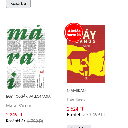
kosárba
MAMIKÁM
EGY POLGÁR VALLOMÁSAI
Háy János
Márai Sándor
2 624 Ft
2 249 Ft
Eredeti ár:
3 499 Ft
Korábbi ár:
1 799 Ft