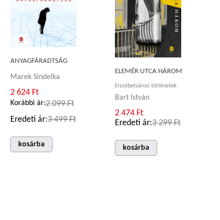
ANYAGFÁRADTSÁG
ELEMÉR UTCA HÁROM
Marek Sindelka
Erzsébetvárosi történetek
2 624 Ft
Bart István
Korábbi ár:
2 099 Ft
2 474 Ft
Eredeti ár:
3 499 Ft
Eredeti ár:
3 299 Ft
kosárba
kosárba