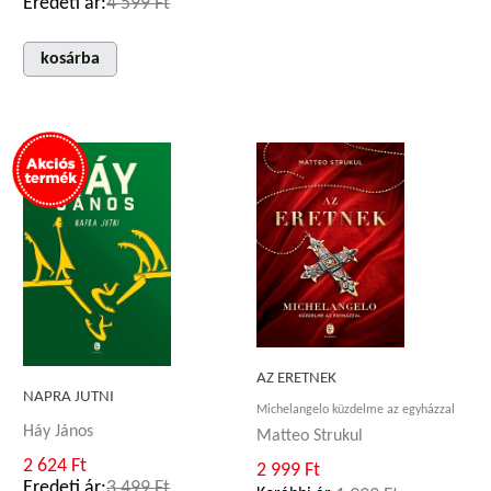
Eredeti ár:
4 599 Ft
kosárba
AZ ERETNEK
NAPRA JUTNI
Michelangelo küzdelme az egyházzal
Háy János
Matteo Strukul
2 624 Ft
2 999 Ft
Eredeti ár:
3 499 Ft