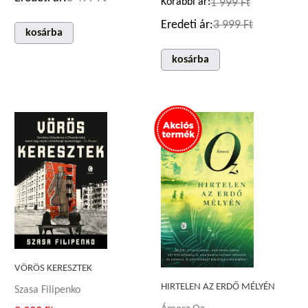
Korábbi ár:
1 999 Ft
Eredeti ár:
3 999 Ft
kosárba
kosárba
VÖRÖS KERESZTEK
HIRTELEN AZ ERDŐ MÉLYÉN
Szasa Filipenko