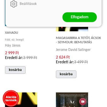
Beállítások
Elfogadom
XANADU
MAGASABBRA A TETŐT, ÁCSOK
Föld, víz, levegő
- SEYMOUR: BEMUTATÁS
Háy János
Jerome David Salinger
2 999 Ft
2 624 Ft
Eredeti ár:
3 999 Ft
Eredeti ár:
3 499 Ft
kosárba
kosárba