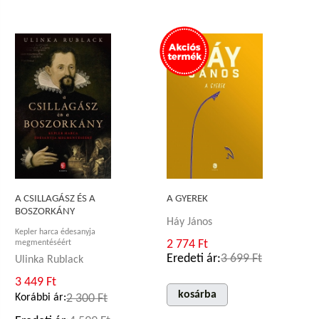
A CSILLAGÁSZ ÉS A
A GYEREK
BOSZORKÁNY
Háy János
Kepler harca édesanyja
2 774 Ft
megmentéséért
Eredeti ár:
3 699 Ft
Ulinka Rublack
3 449 Ft
kosárba
Korábbi ár:
2 300 Ft