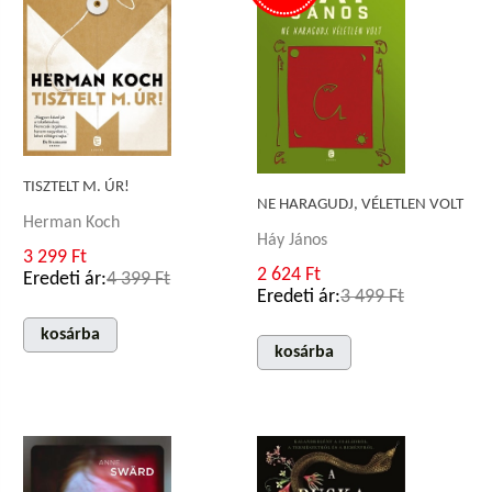
TISZTELT M. ÚR!
NE HARAGUDJ, VÉLETLEN VOLT
Herman Koch
Háy János
3 299 Ft
2 624 Ft
Eredeti ár:
4 399 Ft
Eredeti ár:
3 499 Ft
kosárba
kosárba