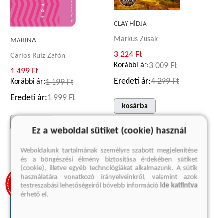
CLAY HÍDJA
Markus Zusak
MARINA
3 224 Ft
Carlos Ruiz Zafón
Korábbi ár:
3 009 Ft
1 499 Ft
Eredeti ár:
4 299 Ft
Korábbi ár:
1 199 Ft
Eredeti ár:
1 999 Ft
kosárba
kosárba
Ez a weboldal sütiket (cookie) használ
Weboldalunk tartalmának személyre szabott megjelenítése
és a böngészési élmény biztosítása érdekében sütiket
(cookie), illetve egyéb technológiákat alkalmazunk. A sütik
használatára vonatkozó irányelveinkről, valamint azok
testreszabási lehetőségeiről bővebb információ
ide kattintva
érhető el.