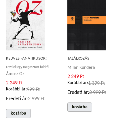
TALÁLKOZÁS
KEDVES FANATIKUSOK!
Levelek egy megosztott földről
Milan Kundera
Ámosz Oz
2 249 Ft
2 249 Ft
Korábbi ár:
1 399 Ft
Korábbi ár:
999 Ft
Eredeti ár:
2 999 Ft
Eredeti ár:
2 999 Ft
kosárba
kosárba