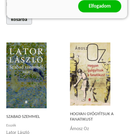
kosárba
Eredeti ár:
5 999 Ft
Elfogadom
kosárba
HOGYAN GYÓGYÍTSUK A
SZABAD SZEMMEL
FANATIKUST
Esszék
Ámosz Oz
Lator László