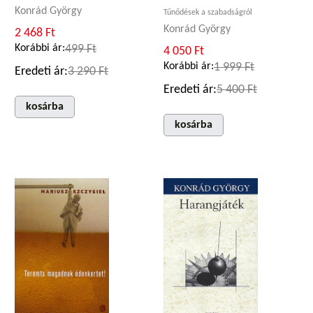
Konrád György
Tűnődések a szabadságról
Konrád György
2 468 Ft
Korábbi ár:
499 Ft
4 050 Ft
Korábbi ár:
1 999 Ft
Eredeti ár:
3 290 Ft
Eredeti ár:
5 400 Ft
kosárba
kosárba