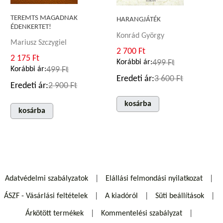
TEREMTS MAGADNAK
HARANGJÁTÉK
ÉDENKERTET!
Konrád György
Mariusz Szczygiel
2 700 Ft
2 175 Ft
Korábbi ár:
499 Ft
Korábbi ár:
499 Ft
Eredeti ár:
3 600 Ft
Eredeti ár:
2 900 Ft
kosárba
kosárba
Adatvédelmi szabályzatok
Elállási felmondási nyilatkozat
ÁSZF - Vásárlási feltételek
A kiadóról
Süti beállítások
Árkötött termékek
Kommentelési szabályzat