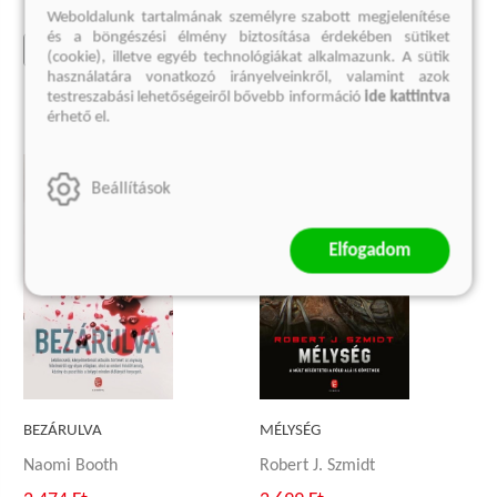
Eredeti ár:
3 999 Ft
Weboldalunk tartalmának személyre szabott megjelenítése
és a böngészési élmény biztosítása érdekében sütiket
kosárba
(cookie), illetve egyéb technológiákat alkalmazunk. A sütik
kosárba
használatára vonatkozó irányelveinkről, valamint azok
testreszabási lehetőségeiről bővebb információ
ide kattintva
érhető el.
Beállítások
Elfogadom
BEZÁRULVA
MÉLYSÉG
Naomi Booth
Robert J. Szmidt