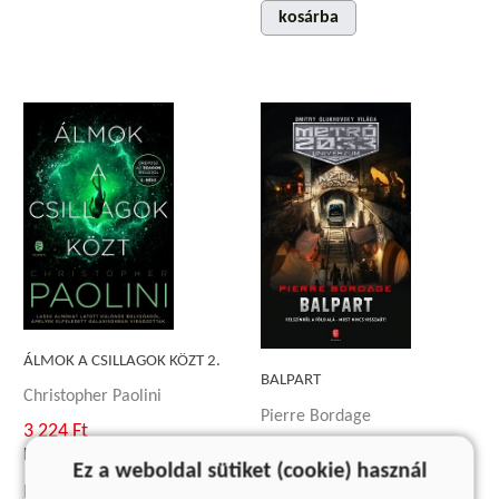
kosárba
ÁLMOK A CSILLAGOK KÖZT 2.
BALPART
Christopher Paolini
Pierre Bordage
3 224 Ft
2 999 Ft
Korábbi ár:
1 999 Ft
Ez a weboldal sütiket (cookie) használ
Korábbi ár:
1 999 Ft
Eredeti ár:
4 299 Ft