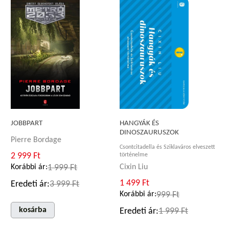
HANGYÁK ÉS
JOBBPART
DINOSZAURUSZOK
Pierre Bordage
Csontcitadella és Sziklaváros elveszett
2 999 Ft
történelme
Korábbi ár:
1 999 Ft
Cixin Liu
1 499 Ft
Eredeti ár:
3 999 Ft
Korábbi ár:
999 Ft
kosárba
Eredeti ár:
1 999 Ft