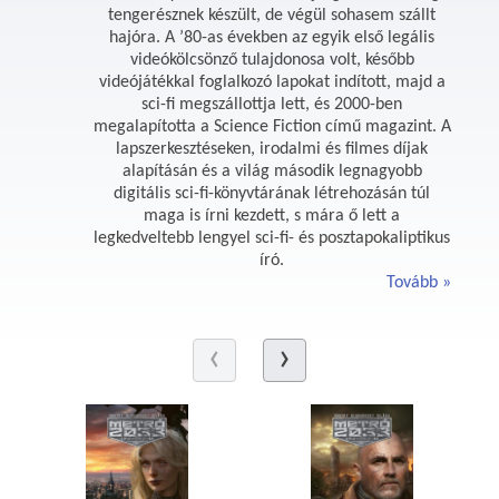
tengerésznek készült, de végül sohasem szállt
hajóra. A ’80-as években az egyik első legális
videókölcsönző tulajdonosa volt, később
videójátékkal foglalkozó lapokat indított, majd a
sci-fi megszállottja lett, és 2000-ben
megalapította a Science Fiction című magazint. A
lapszerkesztéseken, irodalmi és filmes díjak
alapításán és a világ második legnagyobb
digitális sci-fi-könyvtárának létrehozásán túl
maga is írni kezdett, s mára ő lett a
legkedveltebb lengyel sci-fi- és posztapokaliptikus
író.
Tovább