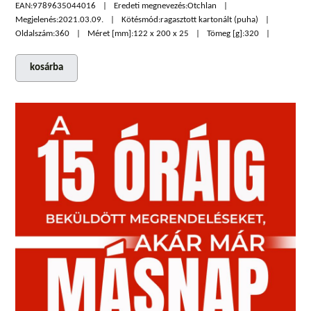
EAN:
9789635044016
Eredeti megnevezés:
Otchlan
Megjelenés:
2021.03.09.
Kötésmód:
ragasztott kartonált (puha)
Oldalszám:
360
Méret [mm]:
122 x 200 x 25
Tömeg [g]:
320
kosárba