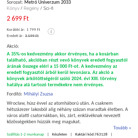
Sorozat:
Metró Univerzum 2033
Könyv
Regény
Sci-fi
/
/
2 699 Ft
Korábbi ár:
1 799 Ft
Eredeti ár:
3 599 Ft
Akció:
A 35%-os kedvezmény akkor érvényes, ha a kosárban
található, akcióban részt vevő könyvek eredeti fogyasztói
árának összege eléri a 15 000 Ft-ot. A kedvezmény az
eredeti fogyasztói árból kerül levonásra. Az akció a
könyvek árkötöttségéről szóló 2024. évi XIII. törvény
hatálya alá tartozó termékekre nem érvényes.
Fordító:
Mihályi Zsuzsa
Wrocław, húsz évvel az atomháború után. A csaknem
hétszázezer lakosból alig néhány százan maradtak életben. A
város alatti csatornákban, kis, zárt, enklávéknak nevezett
közösségekben húzzák meg magukat.
Tovább
Szállítás:
1-2 munkanap
Készleten
Raktári kód:
763128