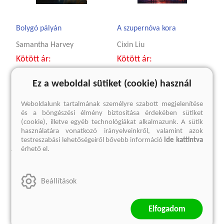
Bolygó pályán
A szupernóva kora
Samantha Harvey
Cixin Liu
Kötött ár:
Kötött ár:
4 229 Ft
5 399 Ft
Eredeti ár:
4 699 Ft
Eredeti ár:
5 999 Ft
Ez a weboldal sütiket (cookie) használ
Weboldalunk tartalmának személyre szabott megjelenítése
kosárba
előrendelem
és a böngészési élmény biztosítása érdekében sütiket
(cookie), illetve egyéb technológiákat alkalmazunk. A sütik
használatára vonatkozó irányelveinkről, valamint azok
testreszabási lehetőségeiről bővebb információ
ide kattintva
A sorozat további termékei
érhető el.
Beállítások
Elfogadom