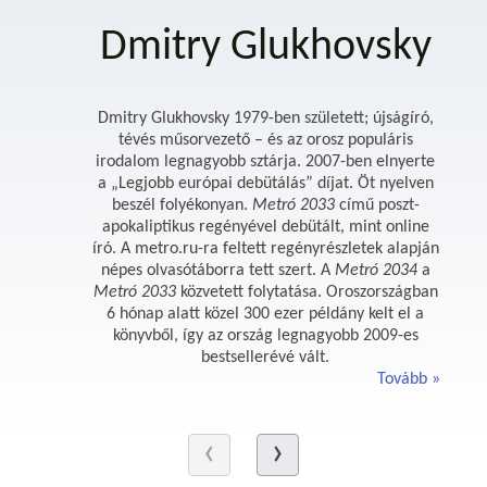
Dmitry Glukhovsky
Dmitry Glukhovsky 1979-ben született; újságíró,
tévés műsorvezető – és az orosz populáris
irodalom legnagyobb sztárja. 2007-ben elnyerte
a „Legjobb európai debütálás” díjat. Öt nyelven
beszél folyékonyan.
Metró 2033
című poszt-
apokaliptikus regényével debütált, mint online
író. A metro.ru-ra feltett regényrészletek alapján
népes olvasótáborra tett szert. A
Metró 2034
a
Metró 2033
közvetett folytatása. Oroszországban
6 hónap alatt közel 300 ezer példány kelt el a
könyvből, így az ország legnagyobb 2009-es
bestsellerévé vált.
Tovább