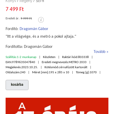
Könyv
Regény
Sci-fi
/
/
7 499 Ft
Eredeti ár:
9 999 Ft
Fordító:
Dragomán Gábor
"Itt a világvége, és a metró a pokol ajtaja."
Fordította: Dragomán Gábor
Tovább
Szállítás:
1-2 munkanap
Készleten
Raktári kód:
803338
EAN:
9789635047840
Eredeti megnevezés:
METRO 2033
Megjelenés:
2023.10.25.
Kötésmód:
cérnafűzött kartonált
Oldalszám:
240
Méret [mm]:
195 x 285 x 10
Tömeg [g]:
1070
kosárba