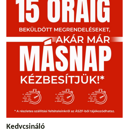
Kedvcsináló