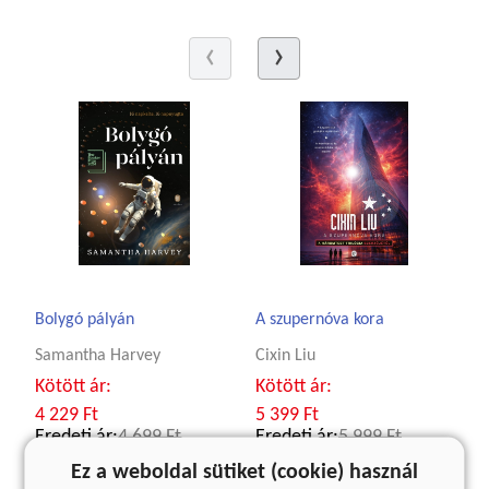
Bolygó pályán
A szupernóva kora
Samantha Harvey
Cixin Liu
Kötött ár:
Kötött ár:
4 229 Ft
5 399 Ft
Eredeti ár:
4 699 Ft
Eredeti ár:
5 999 Ft
Ez a weboldal sütiket (cookie) használ