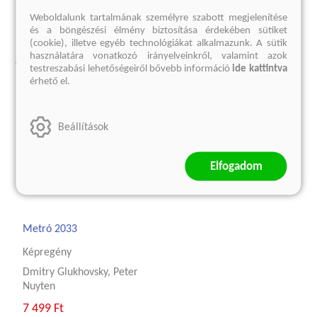
kosárba
előrendelem
Weboldalunk tartalmának személyre szabott megjelenítése
és a böngészési élmény biztosítása érdekében sütiket
(cookie), illetve egyéb technológiákat alkalmazunk. A sütik
A sorozat további termékei
használatára vonatkozó irányelveinkről, valamint azok
testreszabási lehetőségeiről bővebb információ
ide kattintva
érhető el.
Beállítások
Elfogadom
Metró 2033
Képregény
Dmitry Glukhovsky, Peter
Nuyten
7 499 Ft