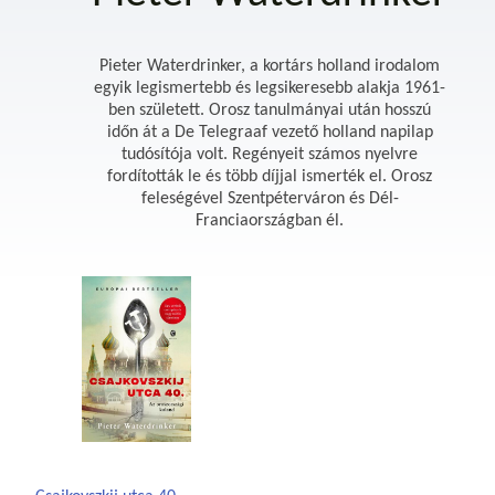
Pieter Waterdrinker, a kortárs holland irodalom
egyik legismertebb és legsikeresebb alakja 1961-
ben született. Orosz tanulmányai után hosszú
időn át a De Telegraaf vezető holland napilap
tudósítója volt. Regényeit számos nyelvre
fordították le és több díjjal ismerték el. Orosz
feleségével Szentpéterváron és Dél-
Franciaországban él.