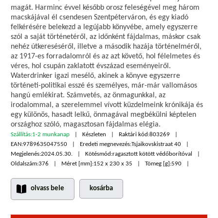
magát. Harminc évvel később orosz feleségével meg három
macskájával él csendesen Szentpéterváron, és egy kiadó
felkérésére belekezd a legújabb könyvébe, amely egyszerre
szól a saját történetéről, az időnként fájdalmas, máskor csak
nehéz útkereséséről, illetve a második hazája történelméről,
az 1917-es forradalomról és az azt követő, hol félelmetes és
véres, hol csupán zaklatott évszázad eseményeiről.
Waterdrinker igazi mesélő, akinek a könyve egyszerre
történeti-politikai esszé és személyes, már-már vallomásos
hangú emlékirat. Számvetés, az önmagunkkal, az
irodalommal, a szerelemmel vívott küzdelmeink krónikája és
egy különös, hasadt lelkű, önmagával megbékülni képtelen
országhoz szóló, magasztosan fájdalmas elégia.
Szállítás:
1-2 munkanap
Készleten
Raktári kód:
803269
EAN:
9789635047550
Eredeti megnevezés:
Tsjaikovskistraat 40
Megjelenés:
2024.05.30.
Kötésmód:
ragasztott kötött védőborítóval
Oldalszám:
376
Méret [mm]:
152 x 230 x 35
Tömeg [g]:
590
olvass bele
kosárba