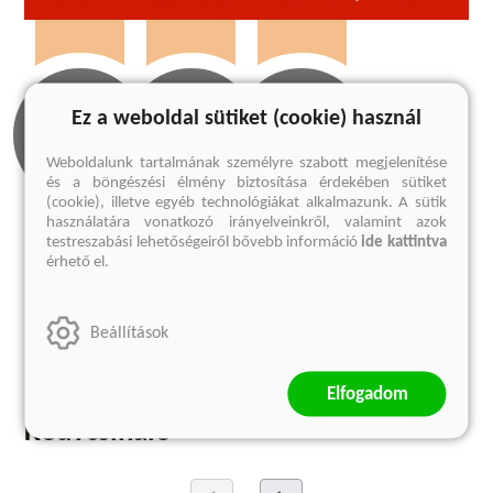
Ez a weboldal sütiket (cookie) használ
Weboldalunk tartalmának személyre szabott megjelenítése
és a böngészési élmény biztosítása érdekében sütiket
(cookie), illetve egyéb technológiákat alkalmazunk. A sütik
használatára vonatkozó irányelveinkről, valamint azok
testreszabási lehetőségeiről bővebb információ
ide kattintva
Olvass bele
Hallgass
Kapcsolódó
érhető el.
bele
cikkek
1 előnézet
1 audió
1 cikk
Beállítások
Megnézem
Megnézem
Megnézem
Elfogadom
Kedvcsináló