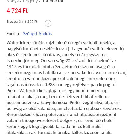
Könyv
Regény
Történelmi
/
/
4 724 Ft
Eredeti ár:
6 299 Ft
Fordító:
Szőnyei András
Waterdrinker önéletrajzi ihletésű regénye lebilincselő, a
nagyívű történetmesélés tolsztoji hagyományait felelevenítő,
okos és szellemes időutazás, amely során egyszerre
ismerhetjük meg Oroszország 20. századi történelmét az
1917-es forradalomtól a Szovjetunió összeomlásáig és a
szerző mozgalmas fiatalkorát, az orosz kultúrával, a moszkvai,
szentpétervári hétköznapokkal való megismerkedésének
izgalmas időszakát. 1988-ban egy rejtélyes pap kopogtat
Pieter Waterdrinker ajtaján, és egy nem mindennapi
feladattal akarja megbízni őt: hétezer bibliát kellene
becsempésznie a Szovjetunióba. Pieter végül elvállalja, és
belevág az első kalandba, amelyet aztán újabbak követnek.
Berendezkedik Szentpéterváron, ahol utazásszervezőként,
valamint idegenvezetőként dolgozik, és rövid időn belül
korunk egyik legnagyobb társadalmi és kulturális
átalakulásának, forradalmának a kellős közepén találja