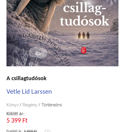
A csillagtudósok
Vetle Lid Larssen
Könyv
Regény
Történelmi
/
/
Kötött ár:
5 399 Ft
Eredeti ár:
5 999 Ft