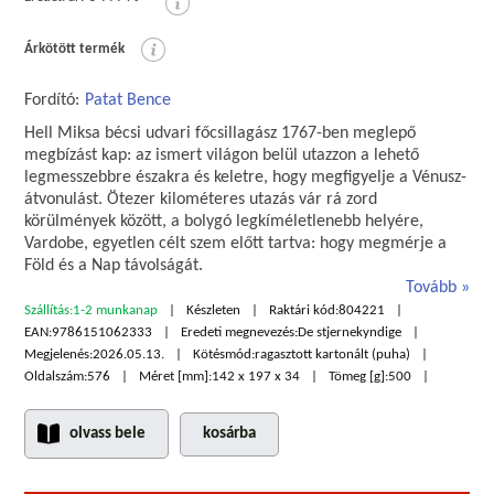
Árkötött termék
Fordító:
Patat Bence
Hell Miksa bécsi udvari főcsillagász 1767-ben meglepő
megbízást kap: az ismert világon belül utazzon a lehető
legmesszebbre északra és keletre, hogy megfigyelje a Vénusz-
átvonulást. Ötezer kilométeres utazás vár rá zord
körülmények között, a bolygó legkíméletlenebb helyére,
Vardobe, egyetlen célt szem előtt tartva: hogy megmérje a
Föld és a Nap távolságát.
Tovább
Szállítás:
1-2 munkanap
Készleten
Raktári kód:
804221
EAN:
9786151062333
Eredeti megnevezés:
De stjernekyndige
Megjelenés:
2026.05.13.
Kötésmód:
ragasztott kartonált (puha)
Oldalszám:
576
Méret [mm]:
142 x 197 x 34
Tömeg [g]:
500
olvass bele
kosárba