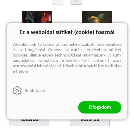
Ez a weboldal sütiket (cookie) használ
Weboldalunk tartalmának személyre szabott megjelenítése
és a böngészési élmény biztosítása érdekében sütiket
(cookie), illetve egyéb technológiákat alkalmazunk. A sütik
használatára vonatkozó irányelveinkről, valamint azok
testreszabási lehetőségeiről bővebb információ
ide kattintva
Történelemcsinálók
Mária Antoinette
érhető el.
Révész Sándor
Stefan Zweig
Kötött ár:
Kötött ár:
Beállítások
5 669 Ft
5 849 Ft
Eredeti ár:
6 299 Ft
Eredeti ár:
6 499 Ft
Elfogadom
kosárba
kosárba