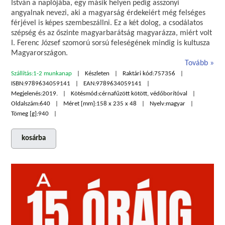
István a naplójába, egy másik helyen pedig asszonyi
angyalnak nevezi, aki a magyarság érdekeiért még felséges
férjével is képes szembeszállni. Ez a két dolog, a csodálatos
szépség és az őszinte magyarbarátság magyarázza, miért volt
I. Ferenc József szomorú sorsú feleségének mindig is kultusza
Magyarországon.
Tovább
Szállítás:
1-2 munkanap
Készleten
Raktári kód:
757356
ISBN:
9789634059141
EAN:
9789634059141
Megjelenés:
2019.
Kötésmód:
cérnafűzött kötött, védőborítóval
Oldalszám:
640
Méret [mm]:
158 x 235 x 48
Nyelv:
magyar
Tömeg [g]:
940
kosárba