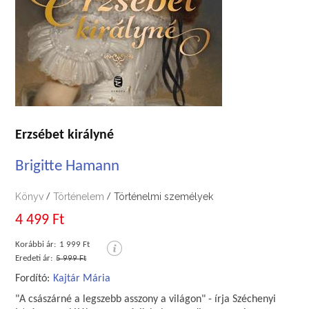
Erzsébet királyné
Brigitte Hamann
Könyv
Történelem
Történelmi személyek
/
/
4 499 Ft
Korábbi ár:
1 999 Ft
Eredeti ár:
5 999 Ft
Fordító:
Kajtár Mária
"A császárné a legszebb asszony a világon" - írja Széchenyi