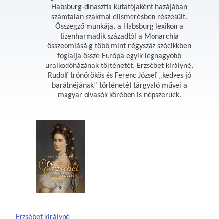
Habsburg-dinasztia kutatójaként hazájában
számtalan szakmai elismerésben részesült.
Összegző munkája, a Habsburg lexikon a
tizenharmadik századtól a Monarchia
összeomlásáig több mint négyszáz szócikkben
foglalja össze Európa egyik legnagyobb
uralkodóházának történetét. Erzsébet királyné,
Rudolf trónörökös és Ferenc József „kedves jó
barátnéjának” történetét tárgyaló művei a
magyar olvasók körében is népszerűek.
Erzsébet királyné