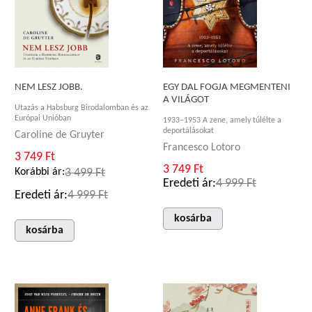
NEM LESZ JOBB.
EGY DAL FOGJA MEGMENTENI
A VILÁGOT
Utazás a Habsburg Birodalomban és az
Európai Unióban
1933–1953 A zene, amely túlélte a
deportálásokat
Caroline de Gruyter
Francesco Lotoro
3 749 Ft
3 749 Ft
Korábbi ár:
3 499 Ft
Eredeti ár:
4 999 Ft
Eredeti ár:
4 999 Ft
kosárba
kosárba