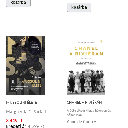
kosárba
kosárba
CHANEL A RIVIÉRÁN
MUSSOLINI ÉLETE
A Côte d’Azur világa békében és
Margherita G. Sarfatti
háborúban
3 449 Ft
Anne de Courcy
Eredeti ár:
4 599 Ft