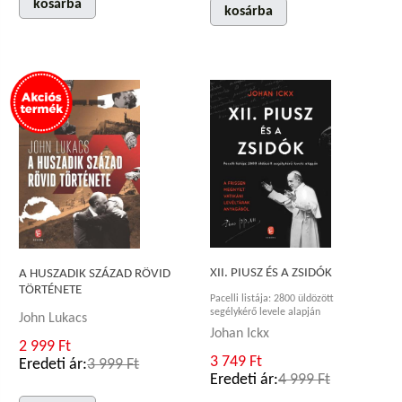
kosárba
kosárba
XII. PIUSZ ÉS A ZSIDÓK
A HUSZADIK SZÁZAD RÖVID
TÖRTÉNETE
Pacelli listája: 2800 üldözött
segélykérő levele alapján
John Lukacs
Johan Ickx
2 999 Ft
3 749 Ft
Eredeti ár:
3 999 Ft
Eredeti ár:
4 999 Ft