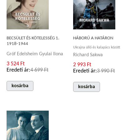
BECSÜLET ÉS KÖTELESSÉG 1.
HÁBORÚ A HATÁRON
1918-1944
Ukrajna üllő és kalapács között
Gróf Edelsheim Gyulai Ilona
Richard Sakwa
3 524 Ft
2 993 Ft
Eredeti ár:
4 699 Ft
Eredeti ár:
3 990 Ft
kosárba
kosárba