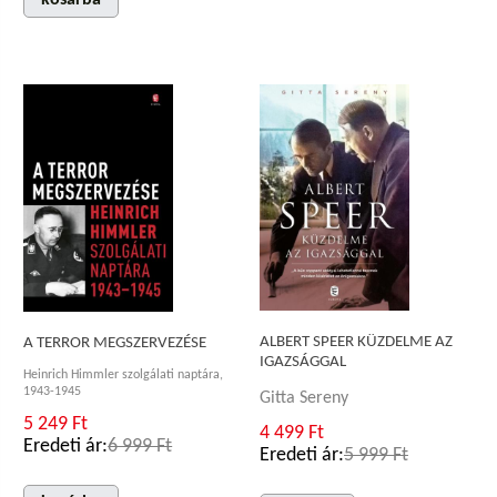
kosárba
ALBERT SPEER KÜZDELME AZ
A TERROR MEGSZERVEZÉSE
IGAZSÁGGAL
Heinrich Himmler szolgálati naptára,
1943-1945
Gitta Sereny
5 249 Ft
4 499 Ft
Eredeti ár:
6 999 Ft
Eredeti ár:
5 999 Ft