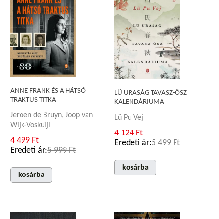
ANNE FRANK ÉS A HÁTSÓ
LÜ URASÁG TAVASZ-ŐSZ
TRAKTUS TITKA
KALENDÁRIUMA
Jeroen de Bruyn, Joop van
Lü Pu Vej
Wijk-Voskuijl
4 124 Ft
4 499 Ft
Eredeti ár:
5 499 Ft
Eredeti ár:
5 999 Ft
kosárba
kosárba