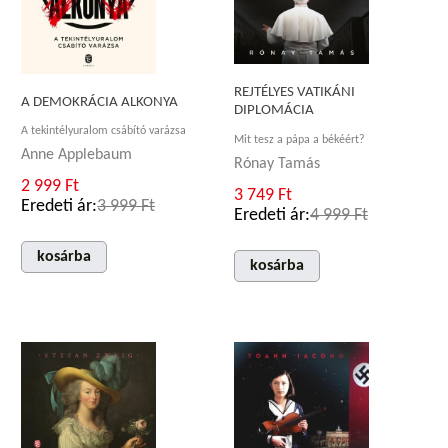
REJTÉLYES VATIKÁNI
A DEMOKRÁCIA ALKONYA
DIPLOMÁCIA
A tekintélyuralom csábító varázsa
Mit tesz a pápa a békéért?
Anne Applebaum
Rónay Tamás
2 999 Ft
3 749 Ft
Eredeti ár:
3 999 Ft
Eredeti ár:
4 999 Ft
kosárba
kosárba