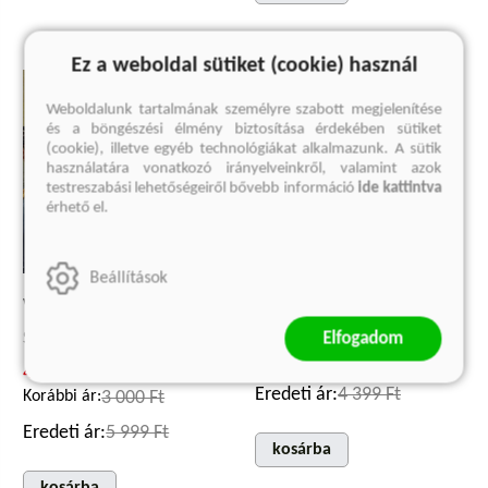
Ez a weboldal sütiket (cookie) használ
Weboldalunk tartalmának személyre szabott megjelenítése
és a böngészési élmény biztosítása érdekében sütiket
(cookie), illetve egyéb technológiákat alkalmazunk. A sütik
használatára vonatkozó irányelveinkről, valamint azok
testreszabási lehetőségeiről bővebb információ
ide kattintva
érhető el.
Beállítások
W.
PUTZI
Elfogadom
Steve Sem-Sandberg
Thomas Snégaroff
4 499 Ft
3 299 Ft
Eredeti ár:
4 399 Ft
Korábbi ár:
3 000 Ft
Eredeti ár:
5 999 Ft
kosárba