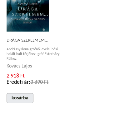
DRÁGA SZERELMEM...
Andrássy Ilona grófnő levelei hősi
halált halt férjéhez, gróf Esterházy
Pálhoz
Kovács Lajos
2 918 Ft
Eredeti ár:
3 890 Ft
kosárba