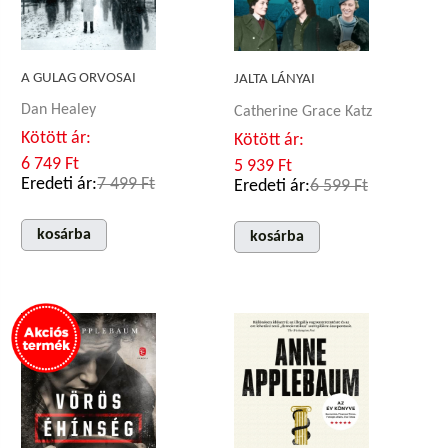
A GULAG ORVOSAI
JALTA LÁNYAI
Dan Healey
Catherine Grace Katz
Kötött ár:
Kötött ár:
6 749 Ft
5 939 Ft
Eredeti ár:
7 499 Ft
Eredeti ár:
6 599 Ft
kosárba
kosárba