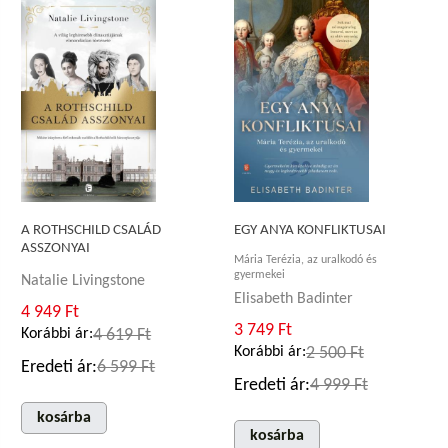
A ROTHSCHILD CSALÁD
EGY ANYA KONFLIKTUSAI
ASSZONYAI
Mária Terézia, az uralkodó és
gyermekei
Natalie Livingstone
Elisabeth Badinter
4 949 Ft
3 749 Ft
Korábbi ár:
4 619 Ft
Korábbi ár:
2 500 Ft
Eredeti ár:
6 599 Ft
Eredeti ár:
4 999 Ft
kosárba
kosárba