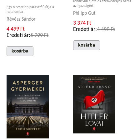
rendkívüli élete és szenvedélyes harca
az igazságért
Egy nincstelen parasztfiú útja a
hatalomba
Philipp Gut
Révész Sándor
3 374 Ft
4 499 Ft
Eredeti ár:
4 499 Ft
Eredeti ár:
5 999 Ft
kosárba
kosárba