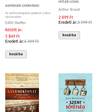
HITLER LOVAI
ASPERGER GYERMEKEI
Arthur Brand
Az autizmusfogalom gyökerei a bécsi
2 699 Ft
nácizmusban
Eredeti ár:
3 599 Ft
Edith Sheffer
Kötött ár:
kosárba
5 849 Ft
Eredeti ár:
6 499 Ft
kosárba