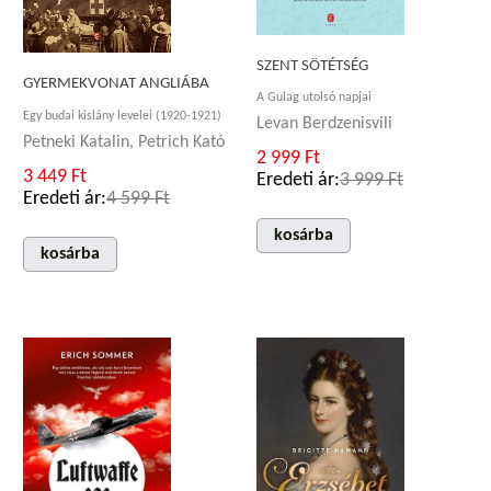
SZENT SÖTÉTSÉG
GYERMEKVONAT ANGLIÁBA
A Gulag utolsó napjai
Egy budai kislány levelei (1920-1921)
Levan Berdzenisvili
Petneki Katalin, Petrich Kató
2 999 Ft
3 449 Ft
Eredeti ár:
3 999 Ft
Eredeti ár:
4 599 Ft
kosárba
kosárba