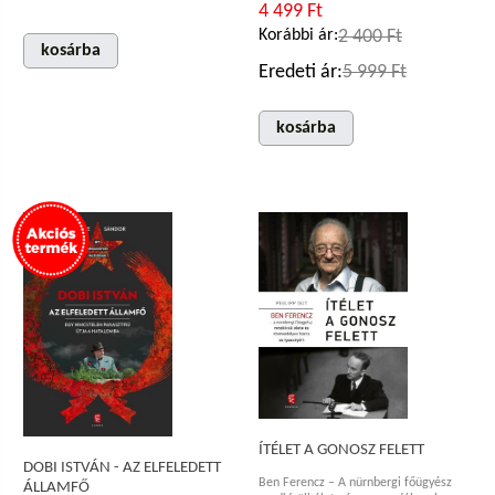
4 499 Ft
Korábbi ár:
2 400 Ft
kosárba
Eredeti ár:
5 999 Ft
kosárba
ÍTÉLET A GONOSZ FELETT
DOBI ISTVÁN - AZ ELFELEDETT
Ben Ferencz – A nürnbergi főügyész
ÁLLAMFŐ