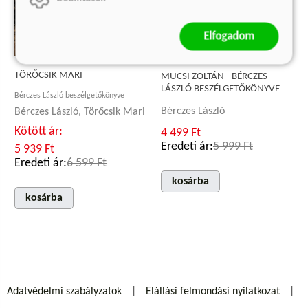
Elfogadom
TÖRŐCSIK MARI
MUCSI ZOLTÁN - BÉRCZES
LÁSZLÓ BESZÉLGETŐKÖNYVE
Bérczes László beszélgetőkönyve
Bérczes László
Bérczes László, Törőcsik Mari
Kötött ár:
4 499 Ft
Eredeti ár:
5 999 Ft
5 939 Ft
Eredeti ár:
6 599 Ft
kosárba
kosárba
Adatvédelmi szabályzatok
Elállási felmondási nyilatkozat