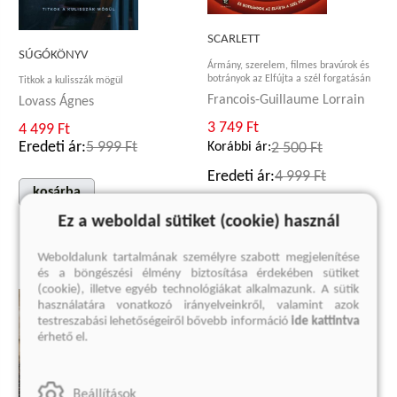
SCARLETT
SÚGÓKÖNYV
Ármány, szerelem, filmes bravúrok és
botrányok az Elfújta a szél forgatásán
Titkok a kulisszák mögül
Francois-Guillaume Lorrain
Lovass Ágnes
3 749 Ft
4 499 Ft
Eredeti ár:
5 999 Ft
Korábbi ár:
2 500 Ft
Eredeti ár:
4 999 Ft
kosárba
Ez a weboldal sütiket (cookie) használ
kosárba
Weboldalunk tartalmának személyre szabott megjelenítése
és a böngészési élmény biztosítása érdekében sütiket
(cookie), illetve egyéb technológiákat alkalmazunk. A sütik
használatára vonatkozó irányelveinkről, valamint azok
testreszabási lehetőségeiről bővebb információ
ide kattintva
érhető el.
Beállítások