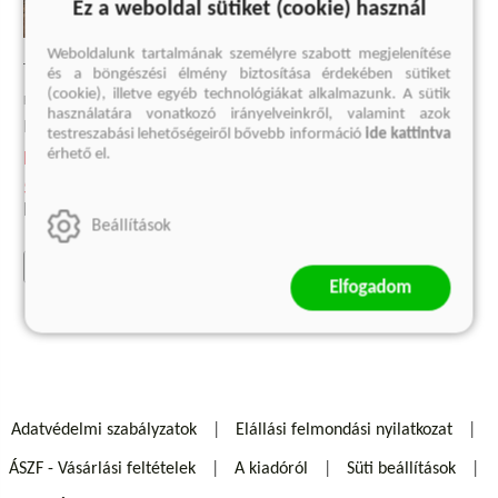
Ez a weboldal sütiket (cookie) használ
Weboldalunk tartalmának személyre szabott megjelenítése
TÖRŐCSIK MARI
MUCSI ZOLTÁN - BÉRCZES
és a böngészési élmény biztosítása érdekében sütiket
LÁSZLÓ BESZÉLGETŐKÖNYVE
(cookie), illetve egyéb technológiákat alkalmazunk. A sütik
Bérczes László beszélgetőkönyve
használatára vonatkozó irányelveinkről, valamint azok
Bérczes László
Bérczes László, Törőcsik Mari
testreszabási lehetőségeiről bővebb információ
ide kattintva
érhető el.
Kötött ár:
4 499 Ft
Korábbi ár:
1 999 Ft
5 939 Ft
Eredeti ár:
6 599 Ft
Eredeti ár:
5 999 Ft
Beállítások
kosárba
kosárba
Elfogadom
Adatvédelmi szabályzatok
Elállási felmondási nyilatkozat
ÁSZF - Vásárlási feltételek
A kiadóról
Süti beállítások