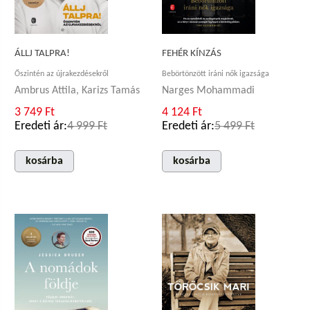
ÁLLJ TALPRA!
FEHÉR KÍNZÁS
Őszintén az újrakezdésekről
Bebörtönzött iráni nők igazsága
Ambrus Attila, Karizs Tamás
Narges Mohammadi
3 749 Ft
4 124 Ft
Eredeti ár:
4 999 Ft
Eredeti ár:
5 499 Ft
kosárba
kosárba