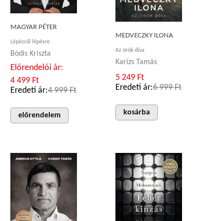
MAGYAR PÉTER
MEDVECZKY ILONA
Lépésről lépésre
Az örök díva
Bódis Kriszta
Karizs Tamás
Előrendelői ár:
5 249 Ft
4 499 Ft
Eredeti ár:
6 999 Ft
Eredeti ár:
4 999 Ft
kosárba
előrendelem