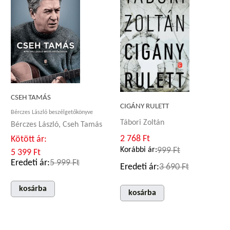
CSEH TAMÁS
CIGÁNY RULETT
Bérczes László beszélgetőkönyve
Tábori Zoltán
Bérczes László, Cseh Tamás
2 768 Ft
Kötött ár:
Korábbi ár:
999 Ft
5 399 Ft
Eredeti ár:
5 999 Ft
Eredeti ár:
3 690 Ft
kosárba
kosárba