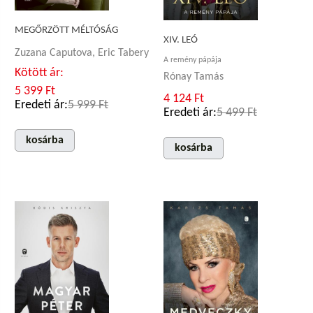
MEGŐRZÖTT MÉLTÓSÁG
XIV. LEÓ
Zuzana Caputova, Eric Tabery
A remény pápája
Kötött ár:
Rónay Tamás
5 399 Ft
4 124 Ft
Eredeti ár:
5 999 Ft
Eredeti ár:
5 499 Ft
kosárba
kosárba