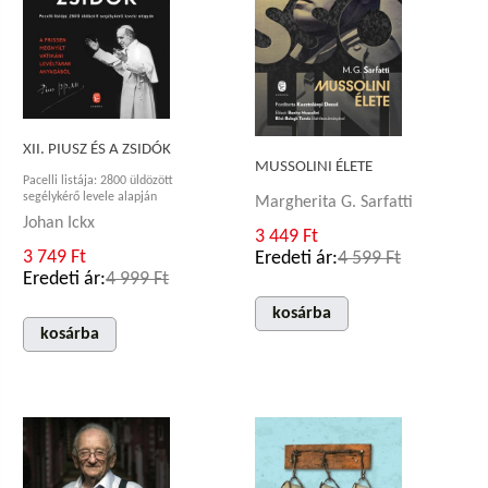
XII. PIUSZ ÉS A ZSIDÓK
MUSSOLINI ÉLETE
Pacelli listája: 2800 üldözött
segélykérő levele alapján
Margherita G. Sarfatti
Johan Ickx
3 449 Ft
3 749 Ft
Eredeti ár:
4 599 Ft
Eredeti ár:
4 999 Ft
kosárba
kosárba