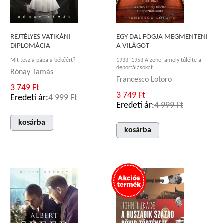
REJTÉLYES VATIKÁNI
EGY DAL FOGJA MEGMENTENI
DIPLOMÁCIA
A VILÁGOT
Mit tesz a pápa a békéért?
1933–1953 A zene, amely túlélte a
deportálásokat
Rónay Tamás
Francesco Lotoro
3 749 Ft
3 749 Ft
Eredeti ár:
4 999 Ft
Eredeti ár:
4 999 Ft
kosárba
kosárba