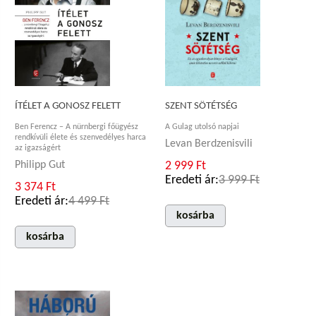
SZENT SÖTÉTSÉG
ÍTÉLET A GONOSZ FELETT
A Gulag utolsó napjai
Ben Ferencz – A nürnbergi főügyész
rendkívüli élete és szenvedélyes harca
Levan Berdzenisvili
az igazságért
2 999 Ft
Philipp Gut
Eredeti ár:
3 999 Ft
3 374 Ft
Eredeti ár:
4 499 Ft
kosárba
kosárba