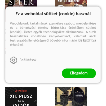
Ez a weboldal sütiket (cookie) használ
Weboldalunk tartalmának személyre szabott megjelenítése
A HUSZADIK SZÁZAD RÖVID
és a böngészési élmény biztosítása érdekében sütiket
ALBERT SPEER KÜZDELME AZ
TÖRTÉNETE
(cookie), illetve egyéb technológiákat alkalmazunk. A sütik
IGAZSÁGGAL
használatára vonatkozó irányelveinkről, valamint azok
John Lukacs
testreszabási lehetőségeiről bővebb információ
ide kattintva
Gitta Sereny
2 999 Ft
érhető el.
4 499 Ft
Korábbi ár:
1 499 Ft
Eredeti ár:
5 999 Ft
Eredeti ár:
3 999 Ft
Beállítások
kosárba
kosárba
Elfogadom