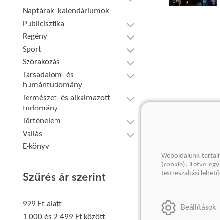
Naptárak, kalendáriumok
Publicisztika
Regény
Sport
Szórakozás
Társadalom- és
humántudomány
Természet- és alkalmazott
tudomány
Történelem
Vallás
E-könyv
Weboldalunk tartal
(cookie), illetve e
testreszabási lehet
Szűrés ár szerint
999 Ft alatt
Beállítások
1 000 és 2 499 Ft között