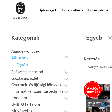
Újdonságok
Előrendelhető
Előkészületben
Kategóriák
Egyéb
Ajándékkönyvek
Albumok
Keresés
Egyéb
Egészség, életmód
Gazdaság, üzlet
Gyermek- és ifjúsági könyvek
Informatika, számítástechnika
Irodalom
LMBTQ tartalom
Művészetek