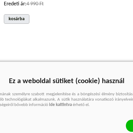
Eredeti ár:
4 990 Ft
kosárba
Ez a weboldal sütiket (cookie) használ
mának személyre szabott megjelenítése és a böngészési élmény biztosítás
gyéb technológiákat alkalmazunk. A sütik használatára vonatkozó irányelvei
őségeiről bővebb információ
ide kattintva
érhető el.