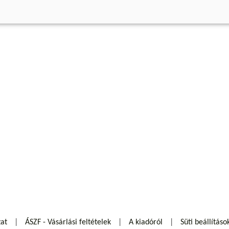
zat
ÁSZF - Vásárlási feltételek
A kiadóról
Süti beállításo