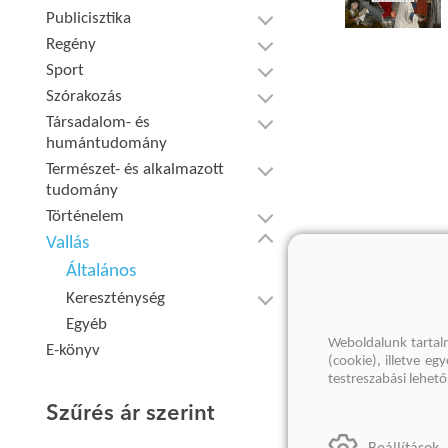
Publicisztika
Regény
Sport
Szórakozás
Társadalom- és
humántudomány
Természet- és alkalmazott
tudomány
Történelem
Vallás
Általános
Kereszténység
Egyéb
Weboldalunk tartal
E-könyv
(cookie), illetve e
testreszabási lehet
Szűrés ár szerint