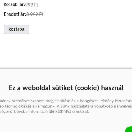
Korábbi ár:
999 Ft
Eredeti ár:
3 999 Ft
kosárba
Ez a weboldal sütiket (cookie) használ
mának személyre szabott megjelenítése és a böngészési élmény biztosítás
gyéb technológiákat alkalmazunk. A sütik használatára vonatkozó irányelvei
őségeiről bővebb információ
ide kattintva
érhető el.