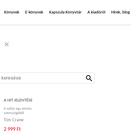
Könyvek
E-könyvek
Kapszula Könyvtár
A kiadóról
Hírek, blog
A HIT JELENTÉSE
A vallás egy ateista
szemszögéből
Tim Crane
2 999 Ft