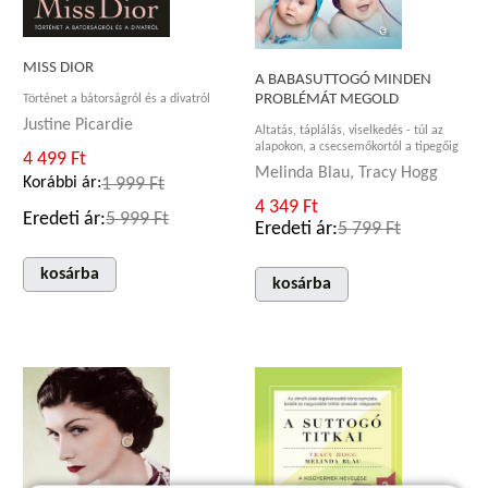
MISS DIOR
A BABASUTTOGÓ MINDEN
PROBLÉMÁT MEGOLD
Történet a bátorságról és a divatról
Justine Picardie
Altatás, táplálás, viselkedés - túl az
alapokon, a csecsemőkortól a tipegőig
4 499 Ft
Melinda Blau, Tracy Hogg
Korábbi ár:
1 999 Ft
4 349 Ft
Eredeti ár:
5 999 Ft
Eredeti ár:
5 799 Ft
kosárba
kosárba