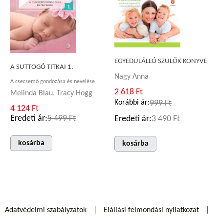
EGYEDÜLÁLLÓ SZÜLŐK KÖNYVE
A SUTTOGÓ TITKAI 1.
Nagy Anna
A csecsemő gondozása és nevelése
2 618 Ft
Melinda Blau, Tracy Hogg
Korábbi ár:
999 Ft
4 124 Ft
Eredeti ár:
5 499 Ft
Eredeti ár:
3 490 Ft
kosárba
kosárba
Adatvédelmi szabályzatok
Elállási felmondási nyilatkozat