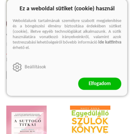
Ez a weboldal sütiket (cookie) használ
Weboldalunk tartalmának személyre szabott megjelenítése
és a böngészési élmény biztosítása érdekében sütiket
(cookie), illetve egyéb technológiákat alkalmazunk. A sütik
COCO CHANEL
A SUTTOGÓ TITKAI 2.
használatára vonatkozó irányelveinkről, valamint azok
testreszabási lehetőségeiről bővebb információ
ide kattintva
Henry Gidel
A kisgyermek nevelése
érhető el.
Melinda Blau, Tracy Hogg
4 499 Ft
Eredeti ár:
5 999 Ft
4 124 Ft
Beállítások
Eredeti ár:
5 499 Ft
kosárba
kosárba
Elfogadom