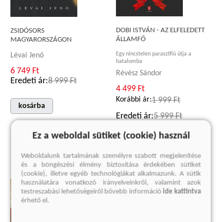
DOBI ISTVÁN - AZ ELFELEDETT
ZSIDÓSORS
ÁLLAMFŐ
MAGYARORSZÁGON
Egy nincstelen parasztfiú útja a
Lévai Jenő
hatalomba
6 749 Ft
Révész Sándor
Eredeti ár:
8 999 Ft
4 499 Ft
Korábbi ár:
1 999 Ft
kosárba
Eredeti ár:
5 999 Ft
Ez a weboldal sütiket (cookie) használ
kosárba
Weboldalunk tartalmának személyre szabott megjelenítése
és a böngészési élmény biztosítása érdekében sütiket
(cookie), illetve egyéb technológiákat alkalmazunk. A sütik
használatára vonatkozó irányelveinkről, valamint azok
testreszabási lehetőségeiről bővebb információ
ide kattintva
érhető el.