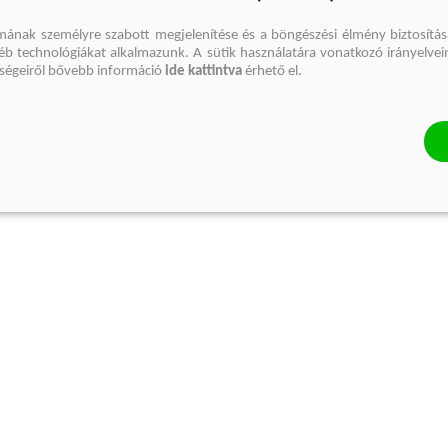
mának személyre szabott megjelenítése és a böngészési élmény biztosítás
gyéb technológiákat alkalmazunk. A sütik használatára vonatkozó irányelvei
őségeiről bővebb információ
ide kattintva
érhető el.