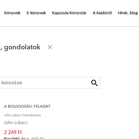
Könyvek
E-könyvek
Kapszula Könyvtár
A kiadóról
Hírek, blog
, gondolatok
A BOLDOGSÁG: FELADAT
John Lukacs füveskönyve
John Lukacs
2 249 Ft