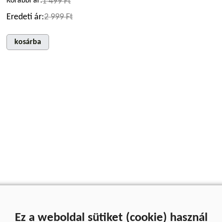
Korábbi ár:
1 499 Ft
Eredeti ár:
2 999 Ft
kosárba
Ez a weboldal sütiket (cookie) használ