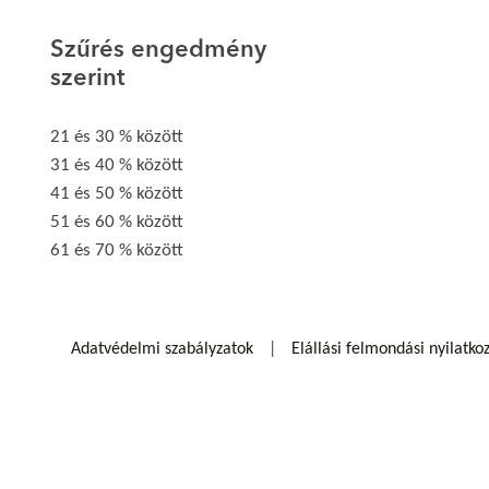
Szűrés engedmény
szerint
21 és 30 % között
31 és 40 % között
41 és 50 % között
51 és 60 % között
61 és 70 % között
Adatvédelmi szabályzatok
Elállási felmondási nyilatko