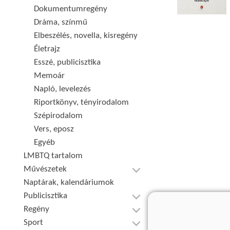
Dokumentumregény
Dráma, színmű
Elbeszélés, novella, kisregény
Életrajz
Esszé, publicisztika
Memoár
Napló, levelezés
Riportkönyv, tényirodalom
Szépirodalom
Vers, eposz
Egyéb
LMBTQ tartalom
Művészetek
Naptárak, kalendáriumok
Publicisztika
Regény
Sport