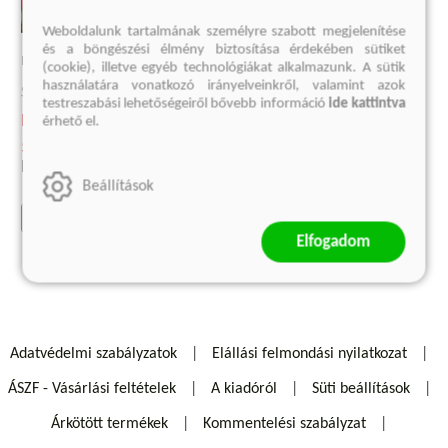
Weboldalunk tartalmának személyre szabott megjelenítése
W.
és a böngészési élmény biztosítása érdekében sütiket
MÁRIA ANTOINETTE
(cookie), illetve egyéb technológiákat alkalmazunk. A sütik
Steve Sem-Sandberg
használatára vonatkozó irányelveinkről, valamint azok
Stefan Zweig
testreszabási lehetőségeiről bővebb információ
ide kattintva
4 499 Ft
Kötött ár:
érhető el.
Korábbi ár:
1 999 Ft
5 849 Ft
Eredeti ár:
5 999 Ft
Eredeti ár:
6 499 Ft
Beállítások
kosárba
kosárba
Elfogadom
Adatvédelmi szabályzatok
Elállási felmondási nyilatkozat
ÁSZF - Vásárlási feltételek
A kiadóról
Süti beállítások
Árkötött termékek
Kommentelési szabályzat