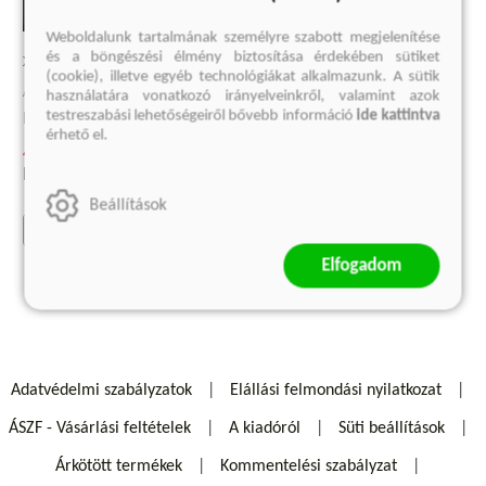
Weboldalunk tartalmának személyre szabott megjelenítése
MAGYAR PÉTER
és a böngészési élmény biztosítása érdekében sütiket
XIV. LEÓ
(cookie), illetve egyéb technológiákat alkalmazunk. A sütik
Lépésről lépésre
A remény pápája
használatára vonatkozó irányelveinkről, valamint azok
Bódis Kriszta
testreszabási lehetőségeiről bővebb információ
ide kattintva
Rónay Tamás
érhető el.
Előrendelői ár:
4 124 Ft
4 499 Ft
Eredeti ár:
5 499 Ft
Eredeti ár:
4 999 Ft
Beállítások
kosárba
előrendelem
Elfogadom
Adatvédelmi szabályzatok
Elállási felmondási nyilatkozat
ÁSZF - Vásárlási feltételek
A kiadóról
Süti beállítások
Árkötött termékek
Kommentelési szabályzat