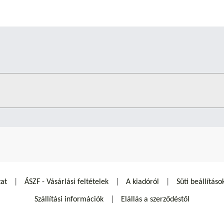
zat
ÁSZF - Vásárlási feltételek
A kiadóról
Süti beállításo
Szállítási információk
Elállás a szerződéstől