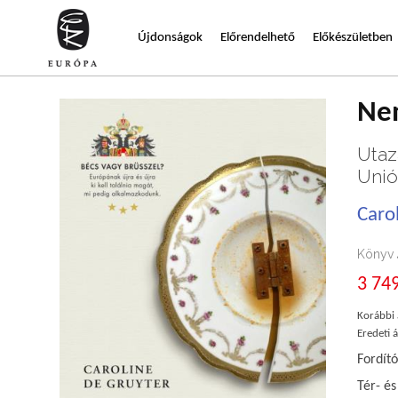
Újdonságok
Előrendelhető
Előkészületben
Nem
Utaz
Uni
Caro
Könyv
3 749
Korábbi 
Eredeti á
Fordító
Tér- é