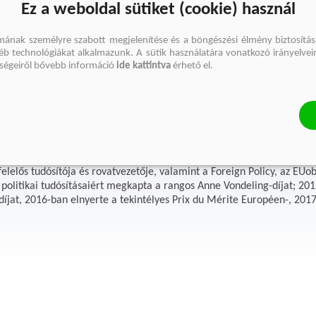
Ez a weboldal sütiket (cookie) használ
mának személyre szabott megjelenítése és a böngészési élmény biztosítás
gyéb technológiákat alkalmazunk. A sütik használatára vonatkozó irányelvei
őségeiről bővebb információ
ide kattintva
érhető el.
oline de Gruyter
de Gruyter (1963) holland újságíró, egyetemi oktató Brüsszelben. Az
felelős tudósítója és rovatvezetője, valamint a Foreign Policy, az E
politikai tudósításaiért megkapta a rangos Anne Vondeling-díjat; 20
díjat, 2016-ban elnyerte a tekintélyes Prix du Mérite Européen-, 201