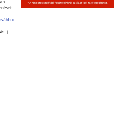
ban
enését
ovább
nie