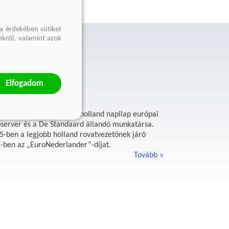
a érdekében sütiket
nkről, valamint azok
Elfogadom
 NRC Handelsblad vezető holland napilap európai
Uobserver és a De Standaard állandó munkatársa.
15-ben a legjobb holland rovatvezetőnek járó
7-ben az „EuroNederlander”-díjat.
Tovább