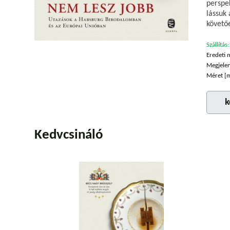
perspe
lássuk
követő
Szállítás:
Eredeti 
Megjelen
Méret [
k
Kedvcsináló