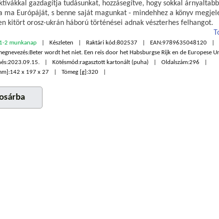
ktívákkal gazdagítja tudásunkat, hozzásegítve, hogy sokkal árnyaltab
 a ma Európáját, s benne saját magunkat - mindehhez a könyv megjel
en kitört orosz-ukrán háború történései adnak vészterhes felhangot.
T
1-2 munkanap
Készleten
Raktári kód:
802537
EAN:
9789635048120
megnevezés:
Beter wordt het niet. Een reis door het Habsburgse Rijk en de Europese U
és:
2023.09.15.
Kötésmód:
ragasztott kartonált (puha)
Oldalszám:
296
mm]:
142 x 197 x 27
Tömeg [g]:
320
osárba