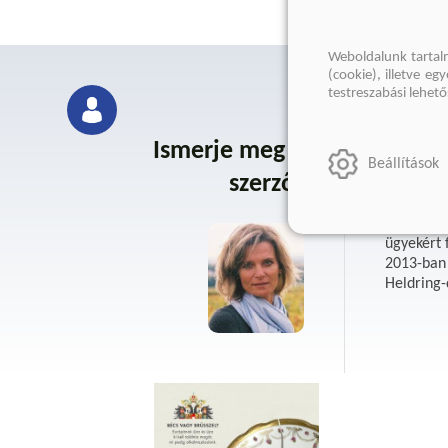
Weboldalunk tartal
(cookie), illetve e
testreszabási lehet
Ismerje meg a
Car
Beállítások
szerzőt
Caroline 
ügyekért 
2013-ban 
Heldring-