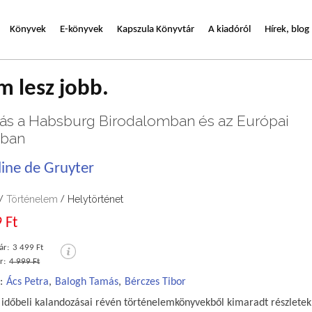
Könyvek
E-könyvek
Kapszula Könyvtár
A kiadóról
Hírek, blog
 lesz jobb.
ás a Habsburg Birodalomban és az Európai
óban
line de Gruyter
Történelem
Helytörténet
/
/
 Ft
ár:
3 499 Ft
r:
4 999 Ft
:
Ács Petra
,
Balogh Tamás
,
Bérczes Tibor
s időbeli kalandozásai révén történelemkönyvekből kimaradt részletek