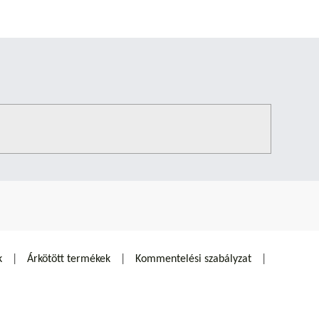
k
Árkötött termékek
Kommentelési szabályzat