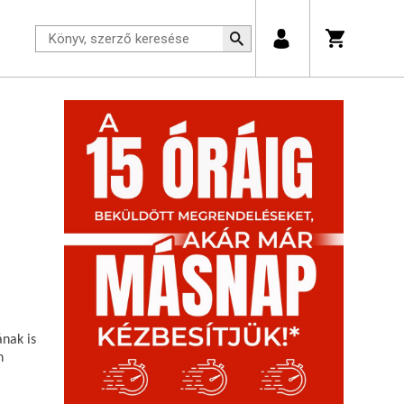
ának is
n