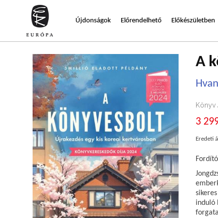
Újdonságok
Előrendelhető
Előkészületben
A k
Hva
Könyv
3 299
Eredeti á
Fordító
Jongdz
emberké
sikere
induló 
forgat