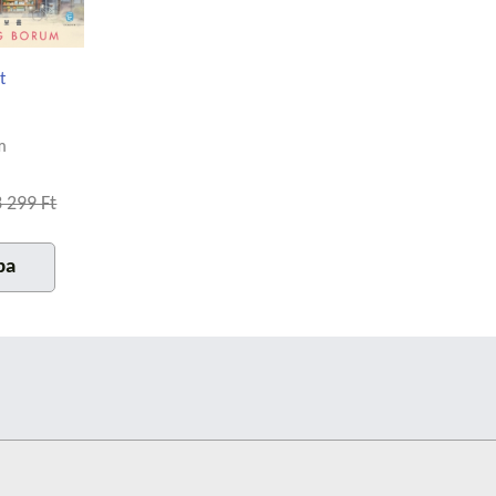
t
m
3 299 Ft
ba