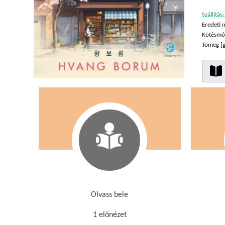
Szállítás:
Eredeti 
Kötésmó
Tömeg [g
Olvass bele
1 előnézet