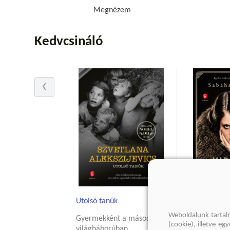
Megnézem
Kedvcsináló
Utolsó tanúk
Madonna pr
Weboldalunk tartal
Gyermekként a második
Sabahattin A
(cookie), illetve e
világháborúban