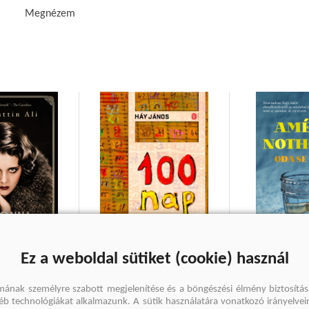
Megnézem
Ez a weboldal sütiket (cookie) használ
émkabátban
100 nap
Oda se neki!
mának személyre szabott megjelenítése és a böngészési élmény biztosítás
li
Háy János
Amélie Notho
gyéb technológiákat alkalmazunk. A sütik használatára vonatkozó irányelvei