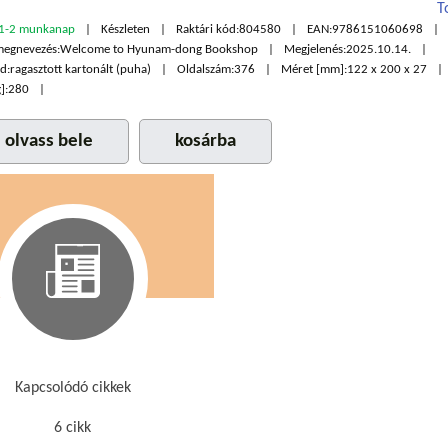
T
1-2 munkanap
Készleten
Raktári kód:
804580
EAN:
9786151060698
megnevezés:
Welcome to Hyunam-dong Bookshop
Megjelenés:
2025.10.14.
d:
ragasztott kartonált (puha)
Oldalszám:
376
Méret [mm]:
122 x 200 x 27
]:
280
olvass bele
kosárba
Kapcsolódó cikkek
6 cikk