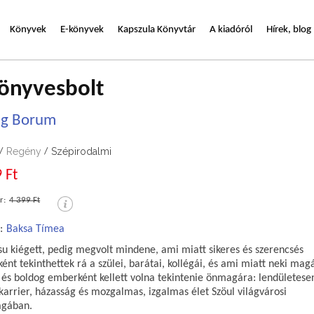
Könyvek
E-könyvek
Kapszula Könyvtár
A kiadóról
Hírek, blog
önyvesbolt
ng Borum
Regény
Szépirodalmi
/
/
 Ft
r:
4 399 Ft
:
Baksa Tímea
su kiégett, pedig megvolt mindene, ami miatt sikeres és szerencsés
nt tekinthettek rá a szülei, barátai, kollégái, és ami miatt neki mag
s és boldog emberként kellett volna tekintenie önmagára: lendületese
karrier, házasság és mozgalmas, izgalmas élet Szöul világvárosi
agában.