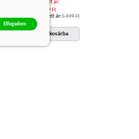
Kötött ár:
5 129 Ft
999 Ft
Eredeti ár:
5 699 Ft
Elfogadom
a
kosárba