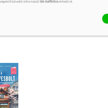
Kötött ár:
Kötött ár:
őségeiről bővebb információ
ide kattintva
érhető el.
6 119 Ft
3 599 Ft
3 999 Ft
Eredeti ár:
6 799 Ft
Eredeti ár:
3 
lem
előrendelem
kosárb