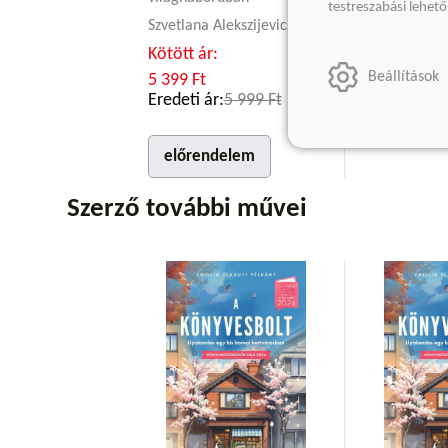
Kötött ár:
testreszabási lehet
Szvetlana Alekszijevics
3 599 Ft
Eredeti ár:
Kötött ár:
Beállítások
5 399 Ft
Eredeti ár:
5 999 Ft
előrende
előrendelem
Szerző további művei