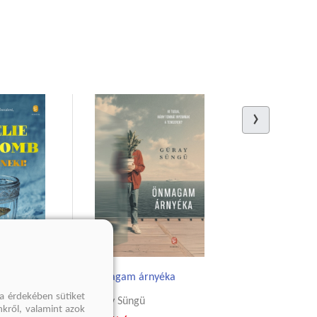
Önmagam árnyéka
a érdekében sütiket
mb
Güray Süngü
nkről, valamint azok