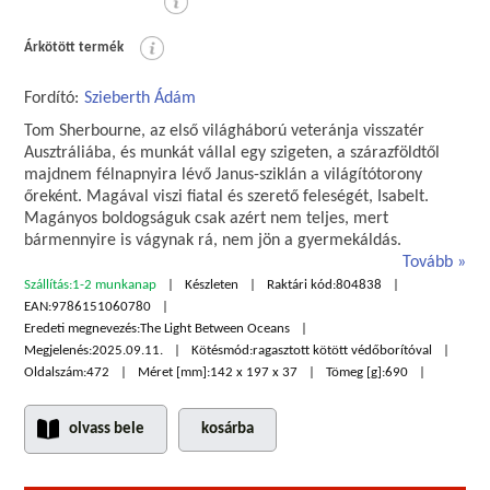
Árkötött termék
Fordító:
Szieberth Ádám
Tom Sherbourne, az első világháború veteránja visszatér
Ausztráliába, és munkát vállal egy szigeten, a szárazföldtől
majdnem félnapnyira lévő Janus-sziklán a világítótorony
őreként. Magával viszi fiatal és szerető feleségét, Isabelt.
Magányos boldogságuk csak azért nem teljes, mert
bármennyire is vágynak rá, nem jön a gyermekáldás.
Tovább
Szállítás:
1-2 munkanap
Készleten
Raktári kód:
804838
EAN:
9786151060780
Eredeti megnevezés:
The Light Between Oceans
Megjelenés:
2025.09.11.
Kötésmód:
ragasztott kötött védőborítóval
Oldalszám:
472
Méret [mm]:
142 x 197 x 37
Tömeg [g]:
690
olvass bele
kosárba