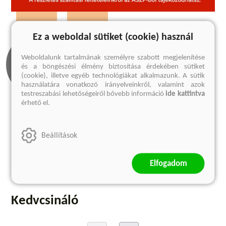
Ez a weboldal sütiket (cookie) használ
Weboldalunk tartalmának személyre szabott megjelenítése
és a böngészési élmény biztosítása érdekében sütiket
(cookie), illetve egyéb technológiákat alkalmazunk. A sütik
használatára vonatkozó irányelveinkről, valamint azok
testreszabási lehetőségeiről bővebb információ
ide kattintva
érhető el.
Olvass bele
Kapcsolódó
cikkek
Beállítások
1 előnézet
1 cikk
Megnézem
Elfogadom
Megnézem
Kedvcsináló