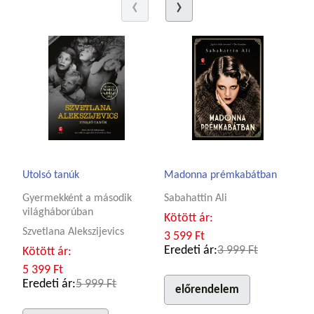
Utolsó tanúk
Madonna prémkabátban
Gyermekként a második
Sabahattin Ali
világháborúban
Kötött ár:
Szvetlana Alekszijevics
3 599 Ft
Eredeti ár:
3 999 Ft
Kötött ár:
5 399 Ft
Eredeti ár:
5 999 Ft
előrendelem