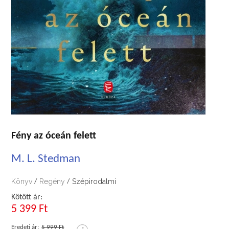
Fény az óceán felett
M. L. Stedman
Könyv
Regény
Szépirodalmi
/
/
Kötött ár:
5 399 Ft
Eredeti ár:
5 999 Ft