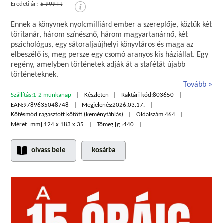
Eredeti ár:
5 999 Ft
Ennek a könyvnek nyolcmilliárd ember a szereplője, köztük két
töritanár, három színésznő, három magyartanárnő, két
pszichológus, egy sátoraljaújhelyi könyvtáros és maga az
elbeszélő is, meg persze egy csomó aranyos kis háziállat. Egy
regény, amelyben történetek adják át a stafétát újabb
történeteknek.
Tovább
Szállítás:
1-2 munkanap
Készleten
Raktári kód:
803650
EAN:
9789635048748
Megjelenés:
2026.03.17.
Kötésmód:
ragasztott kötött (keménytáblás)
Oldalszám:
464
Méret [mm]:
124 x 183 x 35
Tömeg [g]:
440
olvass bele
kosárba