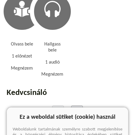
Olvass bele
Hallgass
bele
1 előnézet
1 audió
Megnézem
Megnézem
Kedvcsináló
Ez a weboldal sütiket (cookie) használ
Weboldalunk tartalmának személyre szabott megjelenítése
és a böngészési élmény biztosítása érdekében sütiket