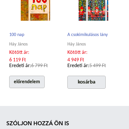
100 nap
A csokimikulásos lány
Háy János
Háy János
Kötött ár:
Kötött ár:
6 119 Ft
4 949 Ft
Eredeti ár:
6 799 Ft
Eredeti ár:
5 499 Ft
előrendelem
kosárba
SZÓLJON HOZZÁ ÖN IS