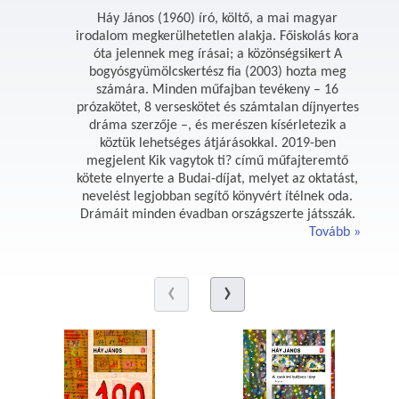
Háy János (1960) író, költő, a mai magyar
irodalom megkerülhetetlen alakja. Főiskolás kora
óta jelennek meg írásai; a közönségsikert A
bogyósgyümölcskertész fia (2003) hozta meg
számára. Minden műfajban tevékeny – 16
prózakötet, 8 verseskötet és számtalan díjnyertes
dráma szerzője –, és merészen kísérletezik a
köztük lehetséges átjárásokkal. 2019-ben
megjelent Kik vagytok ti? című műfajteremtő
kötete elnyerte a Budai-díjat, melyet az oktatást,
nevelést legjobban segítő könyvért ítélnek oda.
Drámáit minden évadban országszerte játsszák.
Tovább