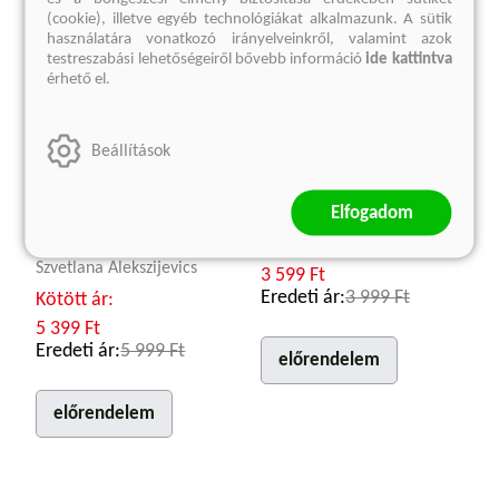
(cookie), illetve egyéb technológiákat alkalmazunk. A sütik
használatára vonatkozó irányelveinkről, valamint azok
testreszabási lehetőségeiről bővebb információ
ide kattintva
érhető el.
Beállítások
Utolsó tanúk
Madonna prémkabátban
Elfogadom
Gyermekként a második
Sabahattin Ali
világháborúban
Kötött ár:
Szvetlana Alekszijevics
3 599 Ft
Eredeti ár:
3 999 Ft
Kötött ár:
5 399 Ft
Eredeti ár:
5 999 Ft
előrendelem
előrendelem