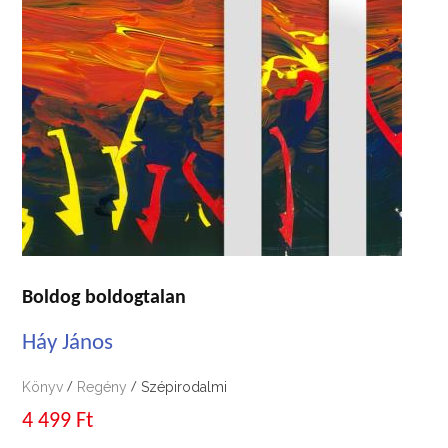
Boldog boldogtalan
Háy János
Könyv
Regény
Szépirodalmi
/
/
4 499 Ft