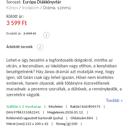
Sorozat:
Európa Diákkönyvtár
Könyv
Irodalom
Dráma, színmű
/
/
Kötött ár:
3 599 Ft
Eredeti ár:
3 999 Ft
Árkötött termék
Lehet-e úgy beszélni a legfontosabb dolgokról, mintha az
utcán, a kocsmában, az iskolában vagy otthon, a konyhában
beszélgetnénk? Háy János drámái azt mutatják meg, hogy
igen, sőt talán csak úgy lehet igazán. Hősei nem kivételes
emberek, hanem olyanok, akik többnyire észrevétlenek
maradnak: a peremre szorultak, a dühösek, a reménykedők, a
szeretetre vágyók.
Tovább
Szállítás:
1-2 munkanap
Készleten
Raktári kód:
804575
EAN:
9786151062241
Megjelenés:
2026.05.12.
Kötésmód:
ragasztott kartonált (puha)
Oldalszám:
664
Méret [mm]:
122 x 200 x 42
Tömeg [g]:
500