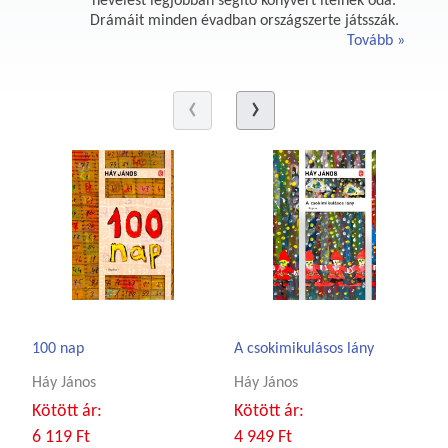
nevelést legjobban segítő könyvért ítélnek oda.
Drámáit minden évadban országszerte játsszák.
Tovább
100 nap
A csokimikulásos lány
Háy János
Háy János
Kötött ár:
Kötött ár:
6 119 Ft
4 949 Ft