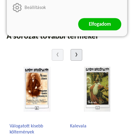
Beállítások
kosárba
kosárba
Elfogadom
A sorozat további termékei
Válogatott kisebb
Kalevala
költemények