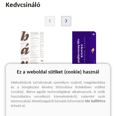
Kedvcsináló
Ez a weboldal sütiket (cookie) használ
Weboldalunk tartalmának személyre szabott megjelenítése
Drámák
Jelenetek egy házasságból
és a böngészési élmény biztosítása érdekében sütiket
Háy János
Ingmar Bergman
(cookie), illetve egyéb technológiákat alkalmazunk. A sütik
használatára vonatkozó irányelveinkről, valamint azok
Kötött ár:
1 499 Ft
testreszabási lehetőségeiről bővebb információ
ide kattintva
3 599 Ft
Korábbi ár:
999 Ft
érhető el.
Eredeti ár:
3 999 Ft
Eredeti ár:
1 999 Ft