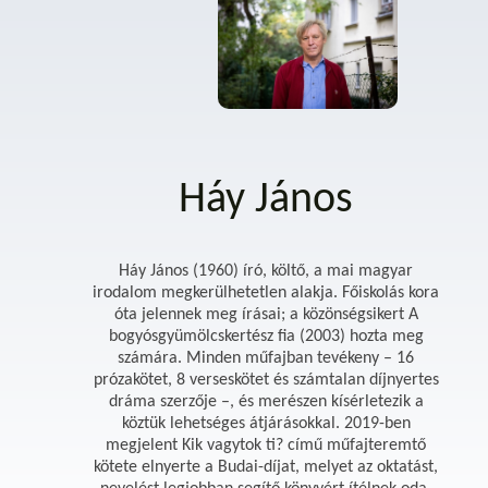
Háy János
Háy János (1960) író, költő, a mai magyar
irodalom megkerülhetetlen alakja. Főiskolás kora
óta jelennek meg írásai; a közönségsikert A
bogyósgyümölcskertész fia (2003) hozta meg
számára. Minden műfajban tevékeny – 16
prózakötet, 8 verseskötet és számtalan díjnyertes
dráma szerzője –, és merészen kísérletezik a
köztük lehetséges átjárásokkal. 2019-ben
megjelent Kik vagytok ti? című műfajteremtő
kötete elnyerte a Budai-díjat, melyet az oktatást,