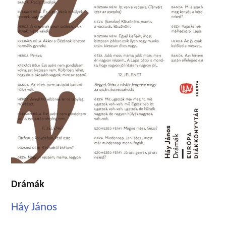
Drámák
Háy János