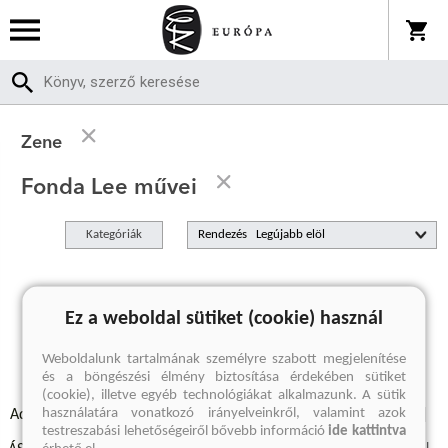
Zene
Fonda Lee művei
Kategóriák
Rendezés
A keresett kifejezésre nincs találat
Ez a weboldal sütiket (cookie) használ
Weboldalunk tartalmának személyre szabott megjelenítése
és a böngészési élmény biztosítása érdekében sütiket
(cookie), illetve egyéb technológiákat alkalmazunk. A sütik
használatára vonatkozó irányelveinkről, valamint azok
Adatvédelmi szabályzatok
Elállási felmondási nyilatkozat
testreszabási lehetőségeiről bővebb információ
ide kattintva