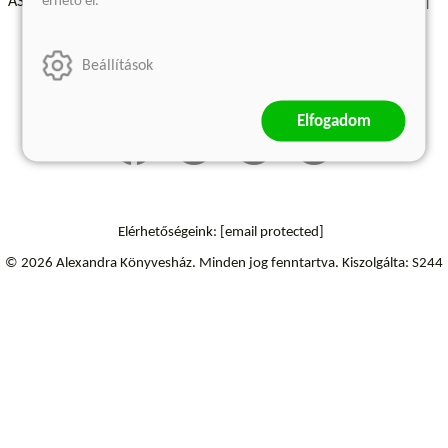
érhető el.
ÁSZF - Vásárlási feltételek
A kiadóról
Süti beállítások
Árkötött termékek
Kommentelési szabályzat
Beállítások
Szállítási információk
Elállás a szerződéstől
Elfogadom
Elérhetőségeink:
[email protected]
© 2026 Alexandra Könyvesház.
Minden jog fenntartva.
Kiszolgálta: S244