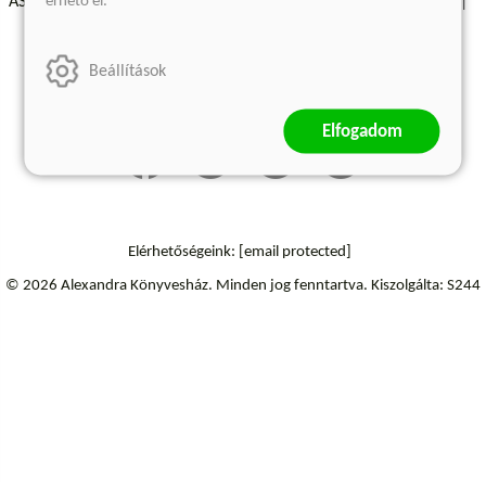
érhető el.
ÁSZF - Vásárlási feltételek
A kiadóról
Süti beállítások
Árkötött termékek
Kommentelési szabályzat
Beállítások
Szállítási információk
Elállás a szerződéstől
Elfogadom
Elérhetőségeink:
[email protected]
© 2026 Alexandra Könyvesház.
Minden jog fenntartva.
Kiszolgálta: S244