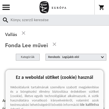
Vallás
Fonda Lee művei
Kategóriák
Rendezés
A keresett kifejezésre nincs találat
Ez a weboldal sütiket (cookie) használ
Weboldalunk tartalmának személyre szabott megjelenítése
és a böngészési élmény biztosítása érdekében sütiket
(cookie), illetve egyéb technológiákat alkalmazunk. A sütik
használatára vonatkozó irányelveinkről, valamint azok
Adatvédelmi szabályzatok
Elállási felmondási nyilatkozat
testreszabási lehetőségeiről bővebb információ
ide kattintva