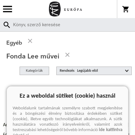
Egyéb
Fonda Lee művei
Kategóriák
Rendezés
A keresett kifejezésre nincs találat
Ez a weboldal sütiket (cookie) használ
Weboldalunk tartalmának személyre szabott megjelenítése
és a böngészési élmény biztosítása érdekében sütiket
(cookie), illetve egyéb technológiákat alkalmazunk. A sütik
használatára vonatkozó irányelveinkről, valamint azok
Adatvédelmi szabályzatok
Elállási felmondási nyilatkozat
testreszabási lehetőségeiről bővebb információ
ide kattintva