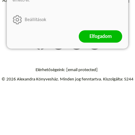
érhető el.
ÁSZF - Vásárlási feltételek
A kiadóról
Süti beállítások
Árkötött termékek
Kommentelési szabályzat
Beállítások
Szállítási információk
Elállás a szerződéstől
Elfogadom
Elérhetőségeink:
[email protected]
© 2026 Alexandra Könyvesház.
Minden jog fenntartva.
Kiszolgálta: S244