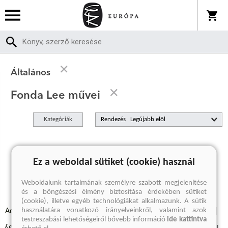
Általános
Fonda Lee művei
Kategóriák
Rendezés
A keresett kifejezésre nincs találat
Ez a weboldal sütiket (cookie) használ
Weboldalunk tartalmának személyre szabott megjelenítése
és a böngészési élmény biztosítása érdekében sütiket
(cookie), illetve egyéb technológiákat alkalmazunk. A sütik
használatára vonatkozó irányelveinkről, valamint azok
Adatvédelmi szabályzatok
Elállási felmondási nyilatkozat
testreszabási lehetőségeiről bővebb információ
ide kattintva