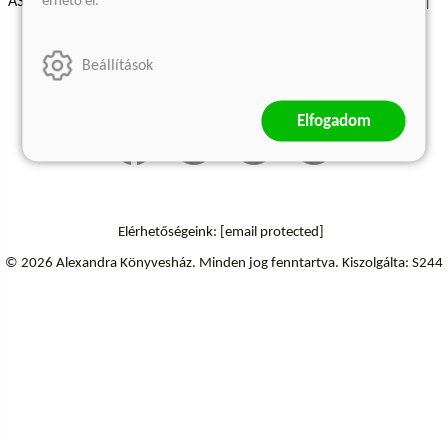
érhető el.
ÁSZF - Vásárlási feltételek
A kiadóról
Süti beállítások
Árkötött termékek
Kommentelési szabályzat
Beállítások
Szállítási információk
Elállás a szerződéstől
Elfogadom
Elérhetőségeink:
[email protected]
© 2026 Alexandra Könyvesház.
Minden jog fenntartva.
Kiszolgálta: S244