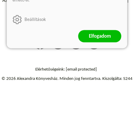
érhető el.
ÁSZF - Vásárlási feltételek
A kiadóról
Süti beállítások
Árkötött termékek
Kommentelési szabályzat
Beállítások
Szállítási információk
Elállás a szerződéstől
Elfogadom
Elérhetőségeink:
[email protected]
© 2026 Alexandra Könyvesház.
Minden jog fenntartva.
Kiszolgálta: S244