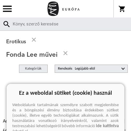
Erotikus
Fonda Lee művei
Kategóriák
Rendezés
A keresett kifejezésre nincs találat
Ez a weboldal sütiket (cookie) használ
Weboldalunk tartalmának személyre szabott megjelenítése
és a böngészési élmény biztosítása érdekében sütiket
(cookie), illetve egyéb technológiákat alkalmazunk. A sütik
használatára vonatkozó irányelveinkről, valamint azok
Adatvédelmi szabályzatok
Elállási felmondási nyilatkozat
testreszabási lehetőségeiről bővebb információ
ide kattintva