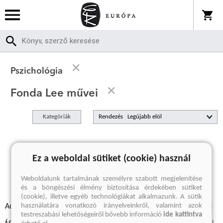
Pszichológia
Fonda Lee művei
Kategóriák
Rendezés
A keresett kifejezésre nincs találat
Ez a weboldal sütiket (cookie) használ
Weboldalunk tartalmának személyre szabott megjelenítése
és a böngészési élmény biztosítása érdekében sütiket
(cookie), illetve egyéb technológiákat alkalmazunk. A sütik
használatára vonatkozó irányelveinkről, valamint azok
Adatvédelmi szabályzatok
Elállási felmondási nyilatkozat
testreszabási lehetőségeiről bővebb információ
ide kattintva