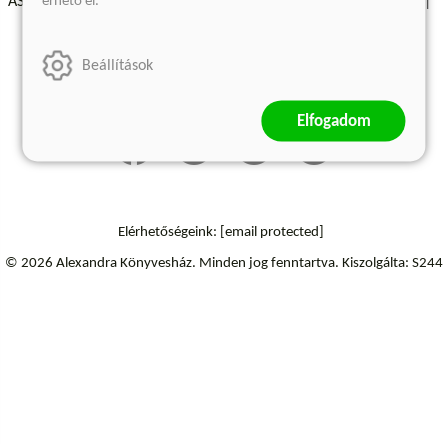
érhető el.
ÁSZF - Vásárlási feltételek
A kiadóról
Süti beállítások
Árkötött termékek
Kommentelési szabályzat
Beállítások
Szállítási információk
Elállás a szerződéstől
Elfogadom
Elérhetőségeink:
[email protected]
© 2026 Alexandra Könyvesház.
Minden jog fenntartva.
Kiszolgálta: S244