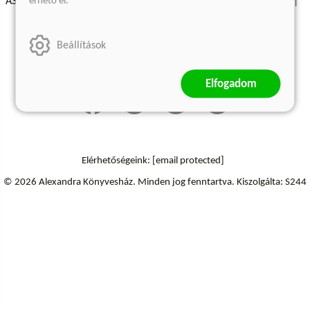
érhető el.
ÁSZF - Vásárlási feltételek
A kiadóról
Süti beállítások
Árkötött termékek
Kommentelési szabályzat
Beállítások
Szállítási információk
Elállás a szerződéstől
Elfogadom
Elérhetőségeink:
[email protected]
© 2026 Alexandra Könyvesház.
Minden jog fenntartva.
Kiszolgálta: S244