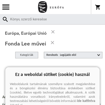
Európa, Európai Unió
Fonda Lee művei
Kategóriák
Rendezés
A keresett kifejezésre nincs találat
Ez a weboldal sütiket (cookie) használ
Weboldalunk tartalmának személyre szabott megjelenítése
és a böngészési élmény biztosítása érdekében sütiket
(cookie), illetve egyéb technológiákat alkalmazunk. A sütik
használatára vonatkozó irányelveinkről, valamint azok
Adatvédelmi szabályzatok
Elállási felmondási nyilatkozat
testreszabási lehetőségeiről bővebb információ
ide kattintva