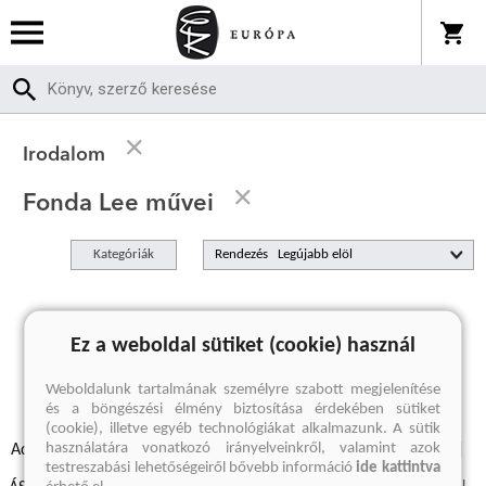
Irodalom
Fonda Lee művei
Kategóriák
Rendezés
A keresett kifejezésre nincs találat
Ez a weboldal sütiket (cookie) használ
Weboldalunk tartalmának személyre szabott megjelenítése
és a böngészési élmény biztosítása érdekében sütiket
(cookie), illetve egyéb technológiákat alkalmazunk. A sütik
használatára vonatkozó irányelveinkről, valamint azok
Adatvédelmi szabályzatok
Elállási felmondási nyilatkozat
testreszabási lehetőségeiről bővebb információ
ide kattintva