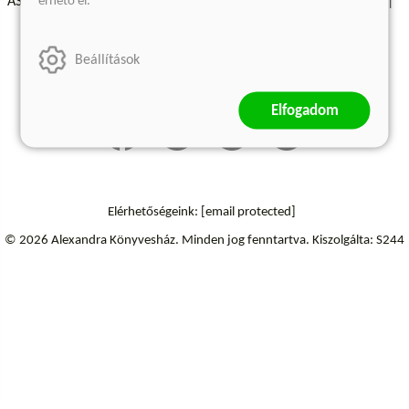
érhető el.
ÁSZF - Vásárlási feltételek
A kiadóról
Süti beállítások
Árkötött termékek
Kommentelési szabályzat
Beállítások
Szállítási információk
Elállás a szerződéstől
Elfogadom
Elérhetőségeink:
[email protected]
© 2026 Alexandra Könyvesház.
Minden jog fenntartva.
Kiszolgálta: S244