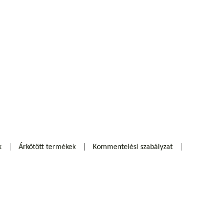
k
Árkötött termékek
Kommentelési szabályzat