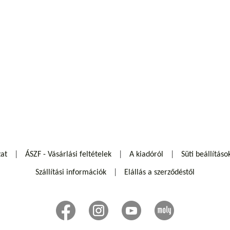
zat
ÁSZF - Vásárlási feltételek
A kiadóról
Süti beállításo
Szállítási információk
Elállás a szerződéstől