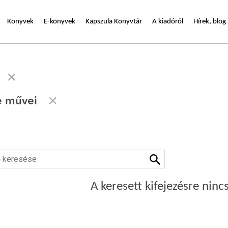
Könyvek
E-könyvek
Kapszula Könyvtár
A kiadóról
Hírek, blog
e művei
A keresett kifejezésre nincs