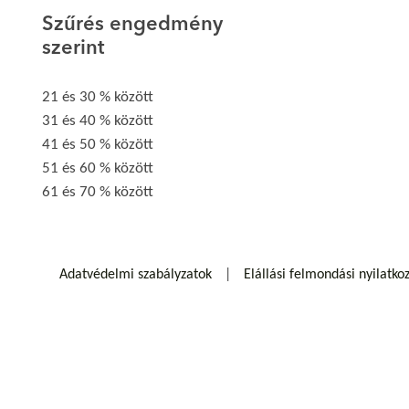
Szűrés engedmény
szerint
21 és 30 % között
31 és 40 % között
41 és 50 % között
51 és 60 % között
61 és 70 % között
Adatvédelmi szabályzatok
Elállási felmondási nyilatko