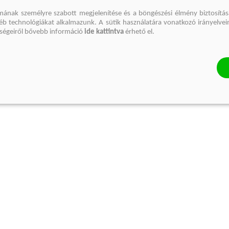
mának személyre szabott megjelenítése és a böngészési élmény biztosítás
gyéb technológiákat alkalmazunk. A sütik használatára vonatkozó irányelvei
őségeiről bővebb információ
ide kattintva
érhető el.