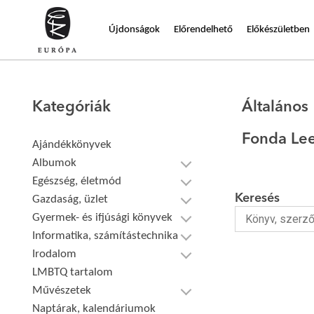
Újdonságok
Előrendelhető
Előkészületben
Kategóriák
Általános
Fonda Le
Ajándékkönyvek
Albumok
Egészség, életmód
Keresés
Gazdaság, üzlet
Gyermek- és ifjúsági könyvek
Informatika, számítástechnika
Irodalom
LMBTQ tartalom
Művészetek
Naptárak, kalendáriumok