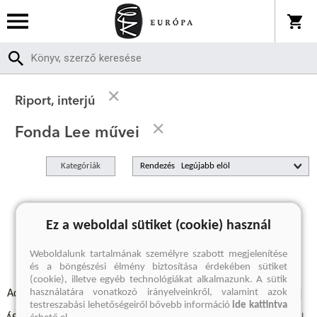
Riport, interjú
Fonda Lee művei
Kategóriák
Rendezés
A keresett kifejezésre nincs találat
Ez a weboldal sütiket (cookie) használ
Weboldalunk tartalmának személyre szabott megjelenítése
és a böngészési élmény biztosítása érdekében sütiket
(cookie), illetve egyéb technológiákat alkalmazunk. A sütik
használatára vonatkozó irányelveinkről, valamint azok
Adatvédelmi szabályzatok
Elállási felmondási nyilatkozat
testreszabási lehetőségeiről bővebb információ
ide kattintva