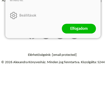
érhető el.
ÁSZF - Vásárlási feltételek
A kiadóról
Süti beállítások
Árkötött termékek
Kommentelési szabályzat
Beállítások
Szállítási információk
Elállás a szerződéstől
Elfogadom
Elérhetőségeink:
[email protected]
© 2026 Alexandra Könyvesház.
Minden jog fenntartva.
Kiszolgálta: S244